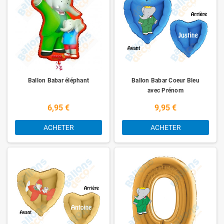
éléphants !
Avec Ballonsdeco.com, vous pouvez créer la même ambiance magique
chez vous avec quelque ballons.
Nos ballons sont parfaits pour les décorations de salle, les photos
souvenirs ou encore les cadeaux personnalisés. Grâce à notre service
rapide et à nos prix attractifs, organiser une fête devient un vrai plaisir.
Ballon Babar éléphant
Ballon Babar Coeur Bleu
Faites comme Babar : célébrez la joie, la couleur et la fête avec
avec Prénom
Ballonsdeco.com — votre site de vente en ligne de ballons décoratifs
préféré !
6,95 €
9,95 €
Ballonsdeco.com – Des ballons, de la déco, et un peu de magie avec
ACHETER
ACHETER
Babar !