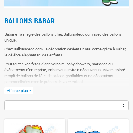
BALLONS BABAR
Babar et la magie des ballons chez Ballonsdeco.com avec des ballons
unique.
Chez Ballonsdeco.com, la décoration devient un vrai conte grâce à Babar,
le célèbre éléphant roi des enfants !
Pour toutes vos fêtes d’anniversaire, baby showers, mariages ou
événements d’entreprise, Babar vous invite à découvrir un univers coloré
rempli de ballons de fête, de ballons gonflables et de décorations
personnalisées avec le prénom de votre enfant.
Notre boutique en ligne vous propose un vaste choix de ballons en latex,
Afficher plus
expand_more
ballons en aluminium, ballons à hélium et arches de ballons faciles à
installer avec des solutions simple.
Chez Ballonsdeco.com, chaque ballon est choisi pour sa qualité, sa
durabilité et son effet “waouh” garanti !
Imaginez Babar préparant la fête de ses amis : des ballons dorés pour le
trône, des ballons roses pour Céleste et des ballons bleus pour les petits