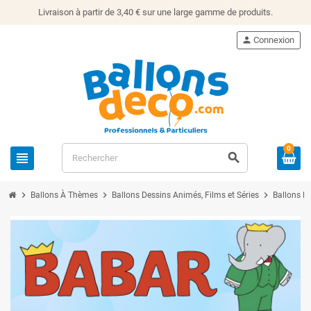
Livraison à partir de 3,40 € sur une large gamme de produits.
person
Connexion
0
view_headline
search
chevron_right
chevron_right
chevron_right
Ballons À Thèmes
Ballons Dessins Animés, Films et Séries
Ballons B