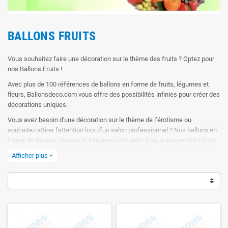
BALLONS FRUITS
Vous souhaitez faire une décoration sur le thème des fruits ? Optez pour
nos Ballons Fruits !
Avec plus de 100 références de ballons en forme de fruits, légumes et
fleurs, Ballonsdeco.com vous offre des possibilités infinies pour créer des
décorations uniques.
Vous avez besoin d'une décoration sur le thème de l’érotisme ou
souhaitez attirer l'attention lors d’un salon professionnel ? Nos ballons en
forme de fraises, cerises et bananes sont prêts à vous surprendre ! C’est
une manière originale de vous faire remarquer et de capter l’attention de
Afficher plus
expand_more
vos clients, tout en vous démarquant de la concurrence.
Pour une soirée sur le thème tropical, nos ballons en forme d'ananas,
d'hibiscus ou de pastèque seront parfaits pour sublimer votre événement.
Retrouvez nos Ballons Fruits pour une décoration colorée et nutritive. On
vous aide à manger 5 fruits par jour, c'est déjà un bon début non ?
Ballonsdeco.com vous accompagne dans vos décorations ballons pour tous