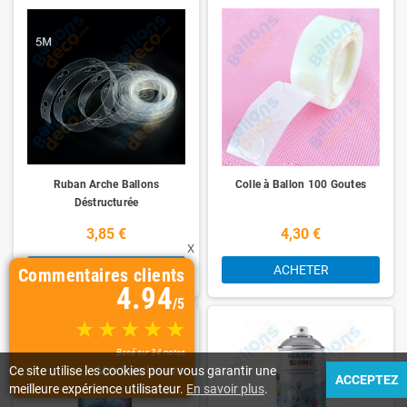
Ruban Arche Ballons
Colle à Ballon 100 Goutes
Déstructurée
3,85 €
4,30 €
X
ACHETER
ACHETER
Commentaires clients
4.94
/5
Basé sur 34 notes
Ce site utilise les cookies pour vous garantir une
Voir tous les avis
ACCEPTEZ
meilleure expérience utilisateur.
En savoir plus
.