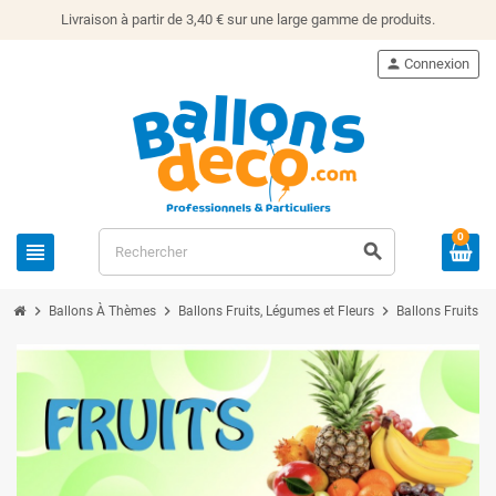
Livraison à partir de 3,40 € sur une large gamme de produits.
person
Connexion
0
view_headline
search
chevron_right
chevron_right
chevron_right
Ballons À Thèmes
Ballons Fruits, Légumes et Fleurs
Ballons Fruits