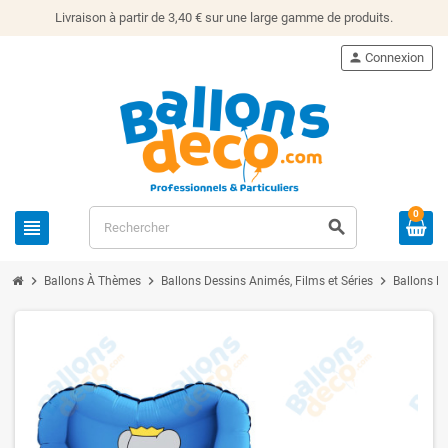
Livraison à partir de 3,40 € sur une large gamme de produits.
person
Connexion
0
view_headline
search
chevron_right
chevron_right
chevron_right
Ballons À Thèmes
Ballons Dessins Animés, Films et Séries
Ballons B