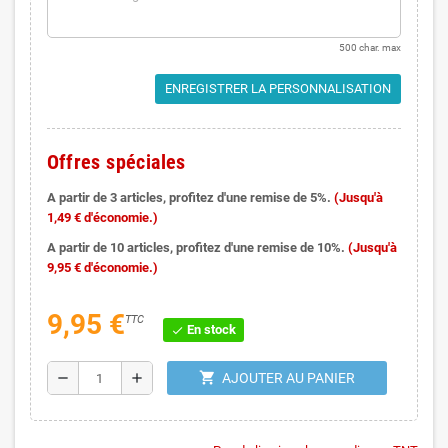
500 char. max
ENREGISTRER LA PERSONNALISATION
Offres spéciales
A partir de 3 articles, profitez d'une remise de 5%.
(Jusqu'à
1,49 € d'économie.)
A partir de 10 articles, profitez d'une remise de 10%.
(Jusqu'à
9,95 € d'économie.)
9,95 €
TTC
En stock
check
shopping_cart
remove
add
AJOUTER AU PANIER