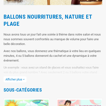
BALLONS NOURRITURES, NATURE ET
PLAGE
Nous avons tous un jour fait une soirée à thème dans notre salon et nous
nous sommes souvent confrontés au manque de volume pour faire une
belle décoration.
Avec nos ballons, vous donnerez une thématique à votre lieu en quelques
minutes, 4 ou 5 ballons donneront du cachet et une dynamique à votre
événement.
Un exemple : vous avez un stand de glaces et vous souhaitez vous faire
voir du plus grand nombre ? Avec seulement 2 ou 3 ballons votre stand
sera inratable.
Afficher plus
expand_more
Ils sont tous réutilisables avec leurs valves anti-retour. Bien conservés,
nos ballons pourront être regonflés 10 à 20 fois sur plusieurs années sans
SOUS-CATÉGORIES
problèmes.