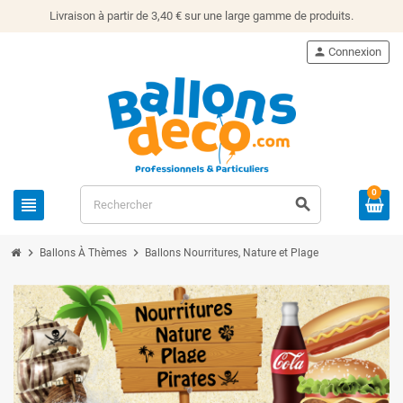
Livraison à partir de 3,40 € sur une large gamme de produits.
person
Connexion
0
view_headline
search
chevron_right
chevron_right
Ballons À Thèmes
Ballons Nourritures, Nature et Plage