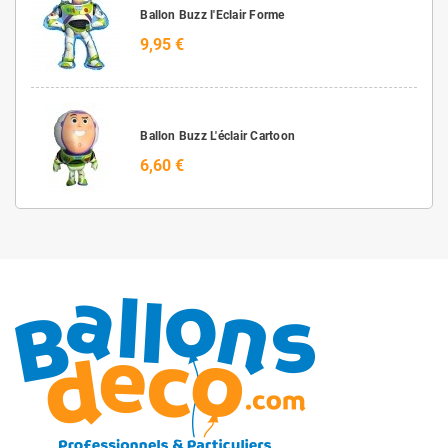
Ballon Buzz l'Eclair Forme
9,95 €
Ballon Buzz L'éclair Cartoon
6,60 €