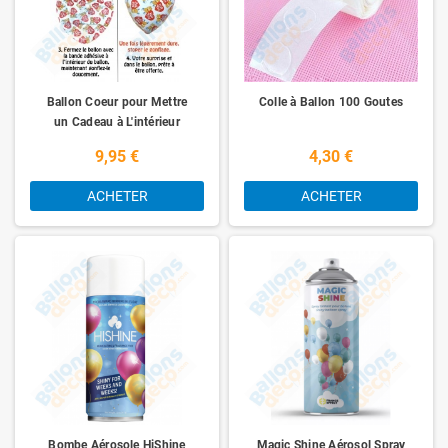
Ballon Coeur pour Mettre
Colle à Ballon 100 Goutes
un Cadeau à L'intérieur
9,95 €
4,30 €
ACHETER
ACHETER
Bombe Aérosole HiShine
Magic Shine Aérosol Spray