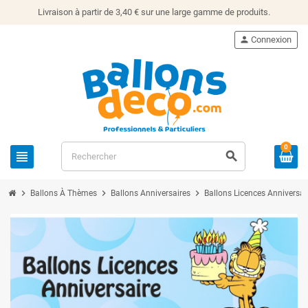
Livraison à partir de 3,40 € sur une large gamme de produits.
person
Connexion
0
view_headline
search
chevron_right
chevron_right
chevron_right
Ballons À Thèmes
Ballons Anniversaires
Ballons Licences Anniversai