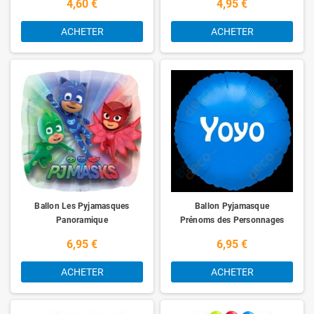
4,60 €
4,95 €
que pour ses invités.
Ils sont tous réutilisables avec leurs valves anti-retour. Bien conservés,
ACHETER
ACHETER
nos ballons pourront être regonflés 10 à 20 fois sur plusieurs années sans
problèmes.
Ballon Les Pyjamasques
Ballon Pyjamasque
Panoramique
Prénoms des Personnages
6,95 €
6,95 €
ACHETER
ACHETER