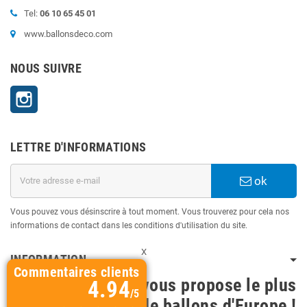
Tel:
06 10 65 45 01
www.ballonsdeco.com
NOUS SUIVRE
Instagram
LETTRE D'INFORMATIONS
ok
Vous pouvez vous désinscrire à tout moment. Vous trouverez pour cela nos
informations de contact dans les conditions d'utilisation du site.
X
INFORMATION
Commentaires clients
BallonsDeco vous propose le plus
4.94
/5
grand choix de ballons d'Europe !