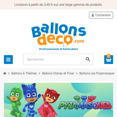
Livraison à partir de 3,40 € sur une large gamme de produits.
person
Connexion
0
view_headline
search
chevron_right
chevron_right
chevron_right
Ballons À Thèmes
Ballons Disney et Pixar
Ballons Les Pyjamasques