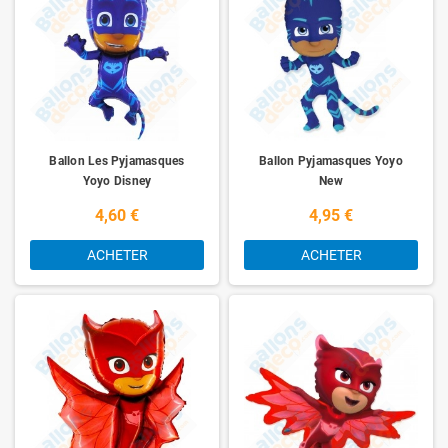
La série est saluée pour son animation vibrante, ses personnages
attachants et ses aventures palpitantes. Chaque épisode suit les
Pyjamasques alors qu'ils affrontent une nouvelle menace, faisant preuve
de courage, d'intelligence et de solidarité pour sauver le jour. Que ce soit
en combattant des super-vilains redoutables, en explorant des mondes
mystérieux ou en résolvant des énigmes complexes, les Pyjamasques ne
reculent jamais devant un défi.
Ce qui rend les Pyjamasques si spéciaux, c'est leur capacité à inspirer les
Ballon Les Pyjamasques
Ballon Pyjamasques Yoyo
enfants à croire en eux-mêmes et à utiliser leur imagination pour réaliser
Yoyo Disney
New
de grandes choses. Chaque membre de l'équipe apporte des
4,60 €
4,95 €
compétences uniques à la table, mettant en valeur l'importance de la
diversité et de l'entraide. Les Pyjamasques enseignent également des
ACHETER
ACHETER
valeurs positives telles que l'amitié, le courage et la persévérance, aidant
ainsi les jeunes téléspectateurs à développer leur propre caractère et leur
propre éthique.
La série a également été saluée pour son engagement envers l'inclusivité
et la diversité, présentant des personnages de différentes origines,
cultures et capacités. Les Pyjamasques encouragent l'acceptation de la
différence et la célébration de ce qui rend chacun unique, renforçant ainsi
les valeurs de tolérance et de respect chez les jeunes téléspectateurs.
Depuis sa première diffusion, les Pyjamasques sont devenus une