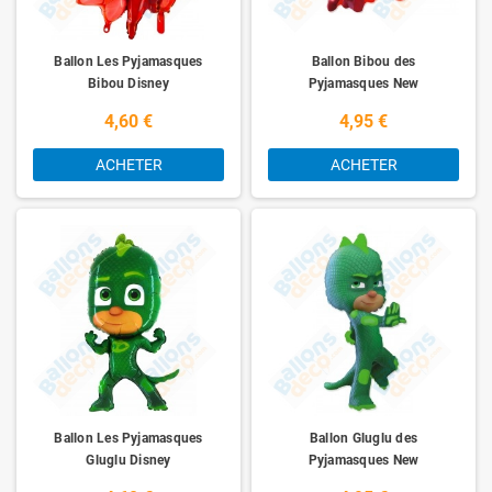
franchise populaire, inspirant une multitude de produits dérivés, dont des
jouets, des vêtements, des livres et bien plus encore. La série a
également été adaptée en bandes dessinées, en spectacles en direct et
Ballon Les Pyjamasques
Ballon Bibou des
en applications interactives, permettant aux enfants de prolonger
Bibou Disney
Pyjamasques New
l'aventure au-delà de l'écran.
4,60 €
4,95 €
En conclusion, les Pyjamasques sont bien plus qu'une simple série
animée. Ils sont une source d'inspiration et d'enthousiasme pour les
ACHETER
ACHETER
enfants du monde entier, leur enseignant des valeurs positives et les
encourageant à croire en eux-mêmes. Avec leur animation vibrante, leurs
aventures palpitantes et leurs personnages attachants, les Pyjamasques
continueront à captiver et à divertir les jeunes téléspectateurs pour les
années à venir, laissant derrière eux un héritage durable dans le monde de
l'animation pour enfants
Les Héros des Pyjamasques sont présents chez Ballonsdeco.com.
Retrouvez nos trois mini-héros rigolos Bibou, Yoyo et Gluglu, pour une
décoration d'anniversaire incroyable. À minuit, nos trois héros enfilent
leurs pyjamas et parcourent les rues de nuit au lieu de dormir. Ils vivent
des aventures plus folles les unes que les autres et sont admirés par
tous. Pour donner de la joie aux enfants, et un sourire jusqu'aux oreilles,
Ballon Les Pyjamasques
Ballon Gluglu des
optez pour nos ballons pour une décoration digne d'un dessin animé.
Gluglu Disney
Pyjamasques New
Émerveillement et bonheur seront au rendez-vous pour votre enfant ainsi