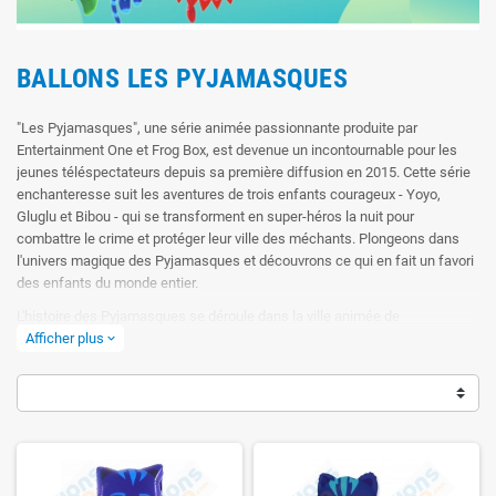
BALLONS LES PYJAMASQUES
"Les Pyjamasques", une série animée passionnante produite par
Entertainment One et Frog Box, est devenue un incontournable pour les
jeunes téléspectateurs depuis sa première diffusion en 2015. Cette série
enchanteresse suit les aventures de trois enfants courageux - Yoyo,
Gluglu et Bibou - qui se transforment en super-héros la nuit pour
combattre le crime et protéger leur ville des méchants. Plongeons dans
l'univers magique des Pyjamasques et découvrons ce qui en fait un favori
des enfants du monde entier.
L'histoire des Pyjamasques se déroule dans la ville animée de
Tarabiscoville, où vivent Yoyo, Gluglu et Bibou, trois amis inséparables qui
Afficher plus
expand_more
partagent un secret incroyable. Chaque nuit, lorsque la lune brille dans le
ciel, ils se transforment en super-héros masqués - Yoyo devient Gluglu, le
maître de la force, Bibou devient Bibou, la maîtresse de la sagesse, et
Gluglu devient Gluglu, le maître de la camouflamorphose. Ensemble, ils
forment les Pyjamasques, une équipe de justiciers dévoués à protéger
leur ville des méchants qui cherchent à semer le chaos.