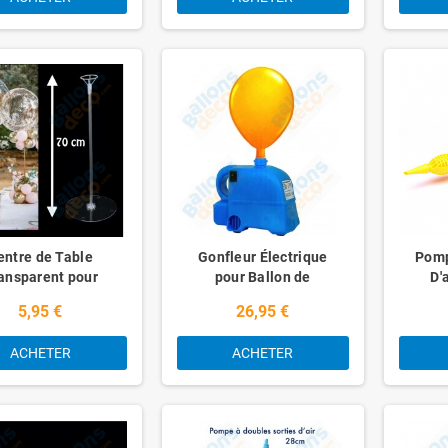
entre de Table
Gonfleur Électrique
Pomp
ansparent pour
pour Ballon de
D'
Ballon
Baudruche et Mylar
5,95 €
26,95 €
ACHETER
ACHETER