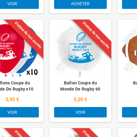
VOIR
ACHETER
Victime de son succès
Victime de son succès
llons Coupe du
Ballon Coupe du
B
de De Rugby x10
Monde De Rugby 60
Ballons
cm
3,95 €
5,20 €
VOIR
VOIR