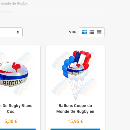
u monde de Rugby.
inement.
ont être regonflés 10 à 20 fois sur plusieurs années sans
view_comfy
view_list
view_headline
Vue
n De Rugby Blanc
Ballons Coupe du
Coq
Monde De Rugby en
Grappe
5,30 €
15,95 €