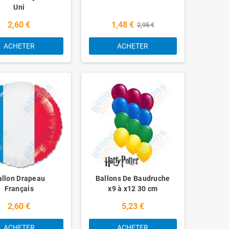
Uni
2,60 €
1,48 €
2,95 €
ACHETER
ACHETER
allon Drapeau
Ballons De Baudruche
Français
x9 à x12 30 cm
2,60 €
5,23 €
ACHETER
ACHETER