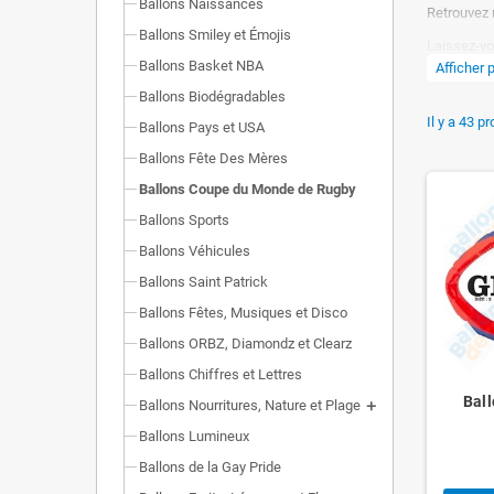
Ballons Naissances
Retrouvez 
Ballons Smiley et Émojis
Laissez-vo
Ballons Basket NBA
Afficher 
Ils sont to
Ballons Biodégradables
problèmes
Il y a 43 pr
Ballons Pays et USA
Ballons Fête Des Mères
Ballons Coupe du Monde de Rugby
Ballons Sports
Ballons Véhicules
Ballons Saint Patrick
Ballons Fêtes, Musiques et Disco
Ballons ORBZ, Diamondz et Clearz
Ballons Chiffres et Lettres
Ball
Ballons Nourritures, Nature et Plage
Ballons Lumineux
Ballons de la Gay Pride