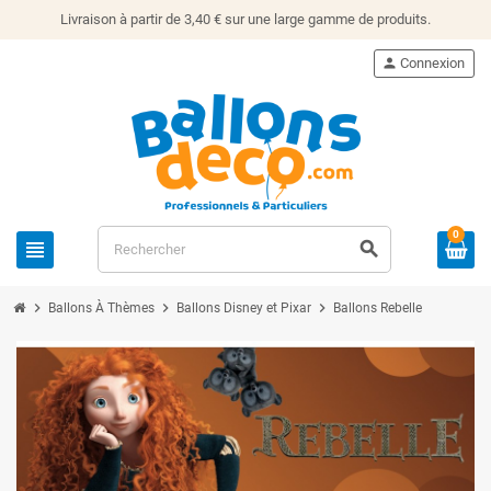
Livraison à partir de 3,40 € sur une large gamme de produits.
person
Connexion
0
view_headline
search
chevron_right
chevron_right
chevron_right
Ballons À Thèmes
Ballons Disney et Pixar
Ballons Rebelle