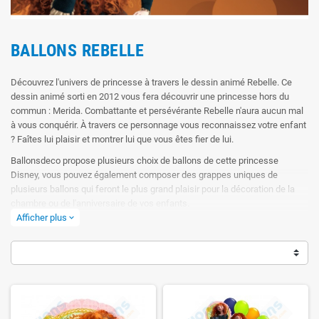
BALLONS REBELLE
Découvrez l'univers de princesse à travers le dessin animé Rebelle. Ce
dessin animé sorti en 2012 vous fera découvrir une princesse hors du
commun : Merida. Combattante et persévérante Rebelle n'aura aucun mal
à vous conquérir. À travers ce personnage vous reconnaissez votre enfant
? Faîtes lui plaisir et montrer lui que vous êtes fier de lui.
Ballonsdeco propose plusieurs choix de ballons de cette princesse
Disney, vous pouvez également composer des grappes uniques de
plusieurs ballons qui feront le plus grand plaisir pour la décoration de la
chambre ou de l'anniversaire de vos enfants.
Afficher plus
expand_more
Ils sont tous réutilisables avec leurs valves anti-retour. Bien conservés,
nos ballons pourront être regonflés 10 à 20 fois sur plusieurs années sans
problèmes.