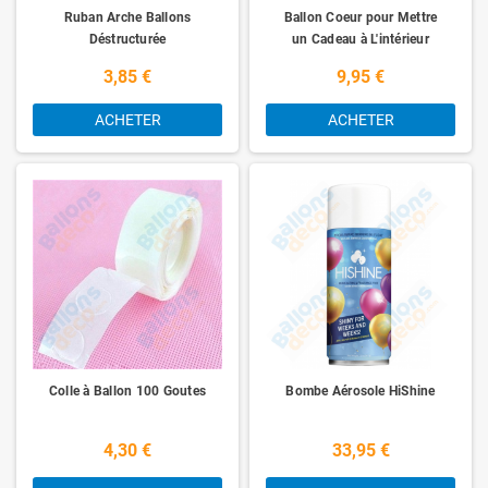
Ruban Arche Ballons
Ballon Coeur pour Mettre
Déstructurée
un Cadeau à L'intérieur
3,85 €
9,95 €
ACHETER
ACHETER
Colle à Ballon 100 Goutes
Bombe Aérosole HiShine
4,30 €
33,95 €