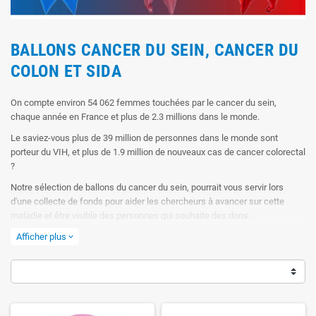
BALLONS CANCER DU SEIN, CANCER DU
COLON ET SIDA
On compte environ 54 062 femmes touchées par le cancer du sein,
chaque année en France et plus de 2.3 millions dans le monde.
Le saviez-vous plus de 39 million de personnes dans le monde sont
porteur du VIH, et plus de 1.9 million de nouveaux cas de cancer colorectal
?
Notre sélection de ballons du cancer du sein, pourrait vous servir lors
d'une collecte de fonds pour aider les chercheurs à avancer sur cette
maladie et être visible des personnes qui souhaite des dons.
Mais aussi pour fêter la rémission d'une maman, d'une grand-mère, ou
Afficher plus
expand_more
d'une fille.
Nous avons aussi le ballon ruban rouge pour la lutte contre le Sida.
Ils sont tous réutilisables avec leurs valves anti-retour.
Bien conservés, nos ballons pourront être regonflés 10 à 20