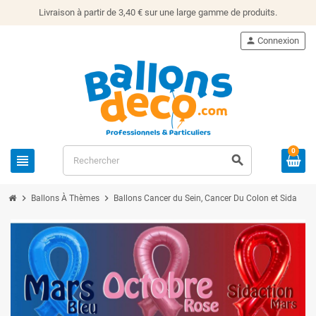
Livraison à partir de 3,40 € sur une large gamme de produits.
person
Connexion
0
view_headline
search
chevron_right
chevron_right
Ballons À Thèmes
Ballons Cancer du Sein, Cancer Du Colon et Sida