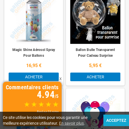
Magic Shine Aérosol Spray
Ballon Bulle Transparent
Pour Ballons
Pour Cadeau Surprise
16,95 €
5,95 €
ACHETER
ACHETER
X
Commentaires clients
4.94
/5
Basé sur 34 notes
Ce site utilise les cookies pour vous garantir une
Voir tous les avis
ACCEPTEZ
meilleure expérience utilisateur.
En savoir plus
.