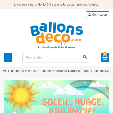
Livraison à partir de 3,40 € sur une large gamme de produits.
person
Connexion
0
view_headline
search
chevron_right
chevron_right
chevron_right
Ballons À Thèmes
Ballons Nourritures, Nature et Plage
Ballons Soleil