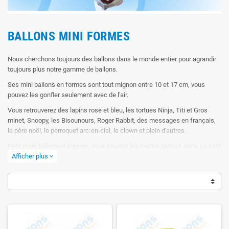
BALLONS MINI FORMES
Nous cherchons toujours des ballons dans le monde entier pour agrandir
toujours plus notre gamme de ballons.
Ses mini ballons en formes sont tout mignon entre 10 et 17 cm, vous
pouvez les gonfler seulement avec de l'air.
Vous retrouverez des lapins rose et bleu, les tortues Ninja, Titi et Gros
minet, Snoopy, les Bisounours, Roger Rabbit, des messages en français,
le père noël, le perroquet arc-en-ciel, le clown et plein d'autres.
Petit mais tellement mignon, vous pourrez les mettre partout, dans un petit
cadeau, un bouquet de fleurs, une boite cadeau, sur un centre de table,
Afficher plus
expand_more
dans une enveloppe ...
Ils sont tous réutilisables.
Bien conservés, nos ballons pourront être regonflés 10 à 20 fois sur
plusieurs années sans problèmes.