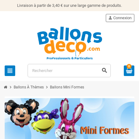
Livraison à partir de 3,40 € sur une large gamme de produits.
person
Connexion
0
view_headline
search
chevron_right
chevron_right
Ballons À Thèmes
Ballons Mini Formes