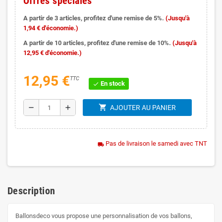
Offres spéciales
A partir de 3 articles, profitez d'une remise de 5%.
(Jusqu'à
1,94 € d'économie.)
A partir de 10 articles, profitez d'une remise de 10%.
(Jusqu'à
12,95 € d'économie.)
12,95 €
TTC
En stock
check
shopping_cart
remove
add
AJOUTER AU PANIER
Pas de livraison le samedi avec TNT
local_shipping
Description
Ballonsdeco vous propose une personnalisation de vos ballons,