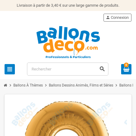
Livraison à partir de 3,40 € sur une large gamme de produits.
person
Connexion
0
view_headline
search
chevron_right
chevron_right
chevron_right
Ballons À Thèmes
Ballons Dessins Animés, Films et Séries
Ballons B