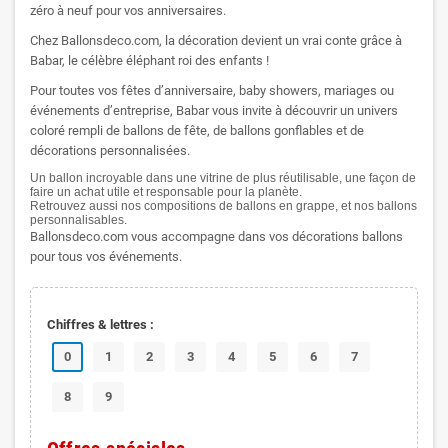
zéro à neuf pour vos anniversaires.
Chez Ballonsdeco.com, la décoration devient un vrai conte grâce à
Babar, le célèbre éléphant roi des enfants !
Pour toutes vos fêtes d’anniversaire, baby showers, mariages ou
événements d’entreprise, Babar vous invite à découvrir un univers
coloré rempli de ballons de fête, de ballons gonflables et de
décorations personnalisées.
Un ballon incroyable dans une vitrine de plus réutilisable, une façon de
faire un achat utile et responsable pour la planète.
Retrouvez aussi nos compositions de ballons en grappe, et nos ballons
personnalisables.
Ballonsdeco.com vous accompagne dans vos décorations ballons
pour tous vos événements.
Chiffres & lettres :
0
1
2
3
4
5
6
7
8
9