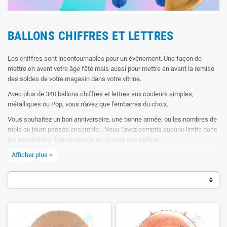
BALLONS CHIFFRES ET LETTRES
Les chiffres sont incontournables pour un événement. Une façon de
mettre en avant votre âge fêté mais aussi pour mettre en avant la remise
des soldes de votre magasin dans votre vitrine.
Avec plus de 340 ballons chiffres et lettres aux couleurs simples,
métalliques ou Pop, vous n'avez que l'embarras du choix.
Vous souhaitez un bon anniversaire, une bonne année, ou les nombres de
mois ou jours passés ensemble... Vous l'avez compris aucune limite dans
les possibilités. Tout le monde en rêve de ces ballons !
Ils sont tous réutilisables avec leurs valves anti-retour. Bien conservés,
Afficher plus
expand_more
nos ballons pourront être regonflés 10 à 20 fois sur plusieurs années sans
problèmes.