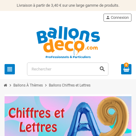
Livraison à partir de 3,40 € sur une large gamme de produits.
person
Connexion
0
view_headline
search
chevron_right
chevron_right
Ballons À Thèmes
Ballons Chiffres et Lettres