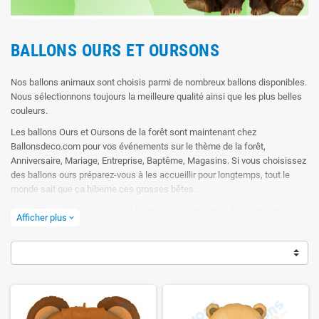
BALLONS OURS ET OURSONS
Nos ballons animaux sont choisis parmi de nombreux ballons disponibles.
Nous sélectionnons toujours la meilleure qualité ainsi que les plus belles
couleurs.
Les ballons Ours et Oursons de la forêt sont maintenant chez
Ballonsdeco.com pour vos événements sur le thème de la forêt,
Anniversaire, Mariage, Entreprise, Baptême, Magasins. Si vous choisissez
des ballons ours préparez-vous à les accueillir pour longtemps, tout le
monde sait que ça hiberne ces grosses bêtes.
Ils sont tous réutilisables avec leurs valves anti-retour. Bien conservés,
Afficher plus
expand_more
nos ballons pourront être regonflés 10 à 20 fois sur plusieurs années sans
problèmes.