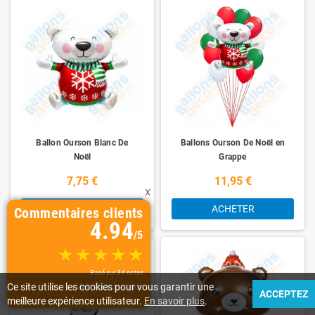
Ballon Ourson Blanc De
Ballons Ourson De Noël en
Noël
Grappe
7,75 €
11,95 €
X
ACHETER
ACHETER
Commentaires clients
4.94
/5
Basé sur 34 notes
Ce site utilise les cookies pour vous garantir une
Voir tous les avis
ACCEPTEZ
meilleure expérience utilisateur.
En savoir plus
.