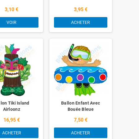
3,10 €
3,95 €
VOIR
ACHETER
lon Tiki Island
Ballon Enfant Avec
Airloonz
Bouée Bleue
16,95 €
7,50 €
ACHETER
ACHETER