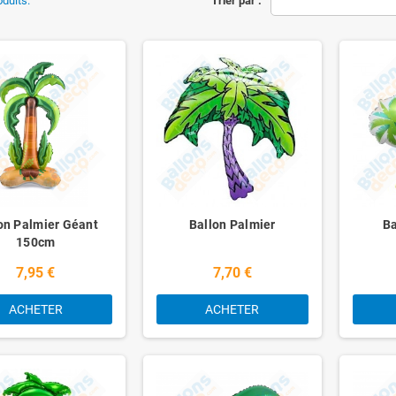
oduits.
Trier par :
on Palmier Géant
Ballon Palmier
Ba
150cm
7,95 €
7,70 €
ACHETER
ACHETER