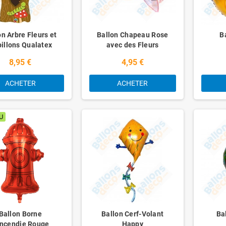
on Arbre Fleurs et
Ballon Chapeau Rose
B
illons Qualatex
avec des Fleurs
8,95 €
4,95 €
ACHETER
ACHETER
U
Ballon Borne
Ballon Cerf-Volant
Ba
Incendie Rouge
Happy