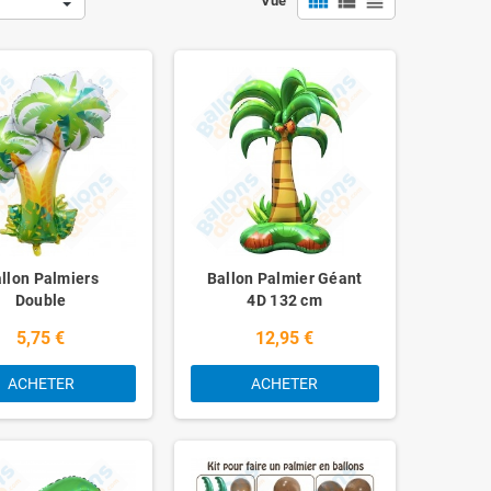
view_comfy
view_list
view_headline
Vue
llon Palmiers
Ballon Palmier Géant
Double
4D 132 cm
5,75 €
12,95 €
ACHETER
ACHETER