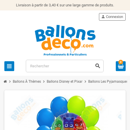
Livraison à partir de 3,40 € sur une large gamme de produits.
person
Connexion
0
view_headline
search
chevron_right
chevron_right
chevron_right
che
Ballons À Thèmes
Ballons Disney et Pixar
Ballons Les Pyjamasques