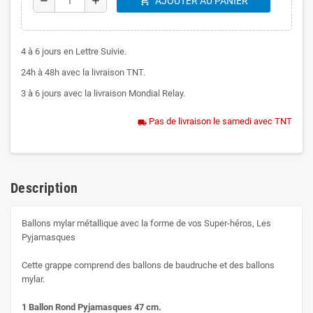
shopping_cart
remove
add
AJOUTER AU PANIER
4 à 6 jours en Lettre Suivie.
24h à 48h avec la livraison TNT.
3 à 6 jours avec la livraison Mondial Relay.
Pas de livraison le samedi avec TNT
local_shipping
Description
Ballons mylar métallique avec la forme de vos Super-héros, Les
Pyjamasques
Cette grappe comprend des ballons de baudruche et des ballons
mylar.
1 Ballon Rond Pyjamasques 47 cm.