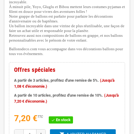
incroyable.
À minuit pile, Yoyo, Gluglu et Bibou mettent leurs costumes pyjamas et
filent en douce pour vivres des aventures folles !
Notre grappe de ballons est parfaite pour parfaire les décorations
d'anniversaire ou de baptêmes.
Un ballon incroyable dans une vitrine de plus réutilisable, une façon de
faire un achat utile et responsable pour la planète.
Retrouvez aussi nos compositions de ballons en grappe, et nos ballons
personnalisables avec le prénom de votre enfant.
Ballonsdeco.com vous accompagne dans vos décorations ballons pour
tous vos événements.
Offres spéciales
A partir de 3 articles, profitez d'une remise de 5%.
(Jusqu'à
1,08 € d'économie.)
A partir de 10 articles, profitez d'une remise de 10%.
(Jusqu'à
7,20 € d'économie.)
7,20 €
TTC
En stock
check