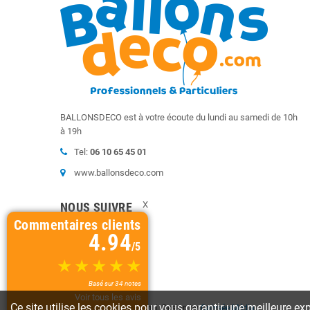
BALLONSDECO est à votre écoute du lundi au samedi de 10h
à 19h
Tel:
06 10 65 45 01
www.ballonsdeco.com
X
NOUS SUIVRE
Commentaires clients
Instagram
4.94
/5
Basé sur 34 notes
Voir tous les avis
Ce site utilise les cookies pour vous garantir une meilleure exp
©2020
Ballonsdeco.com
| Design by
Colysée Média