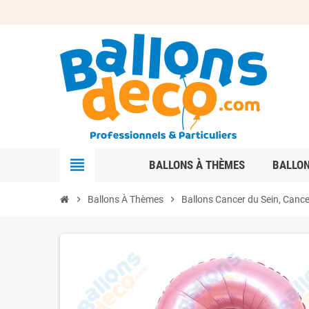
view_headline
BALLONS À THÈMES
BALLO
chevron_right
Ballons À Thèmes
chevron_right
Ballons Cancer du Sein, Cance