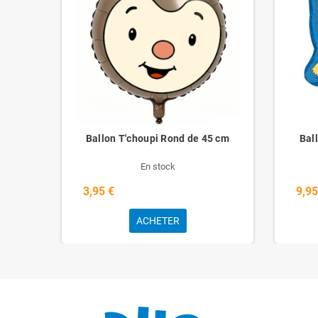
on
Ballon T'choupi Rond de 45 cm
Bal
En stock
3,95 €
9,95
ACHETER