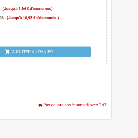
.
(Jusqu'à 1,64 € d'économie.)
10%.
(Jusqu'à 10,95 € d'économie.)
shopping_cart
AJOUTER AU PANIER
Pas de livraison le samedi avec TNT
local_shipping