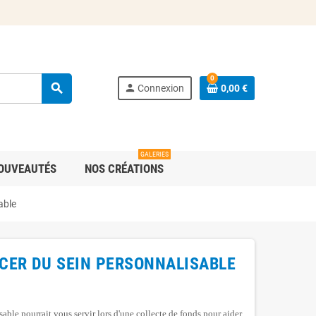
0
search
person
Connexion
0,00 €
GALERIES
OUVEAUTÉS
NOS CRÉATIONS
able
CER DU SEIN PERSONNALISABLE
le pourrait vous servir lors d'une collecte de fonds pour aider