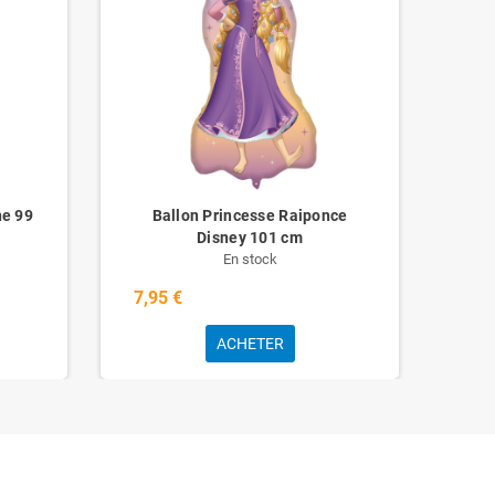
ne 99
Ballon Princesse Raiponce
Bal
Disney 101 cm
En stock
7,95 €
4,9
ACHETER