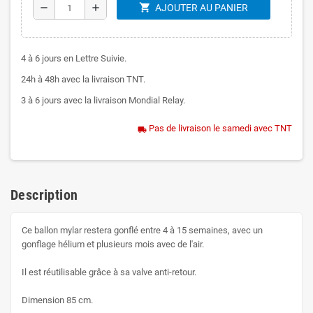
shopping_cart
remove
add
AJOUTER AU PANIER
4 à 6 jours en Lettre Suivie.
24h à 48h avec la livraison TNT.
3 à 6 jours avec la livraison Mondial Relay.
Pas de livraison le samedi avec TNT
local_shipping
Description
Ce ballon mylar restera gonflé entre 4 à 15 semaines, avec un
gonflage hélium et plusieurs mois avec de l'air.
Il est réutilisable grâce à sa valve anti-retour.
Dimension 85 cm.