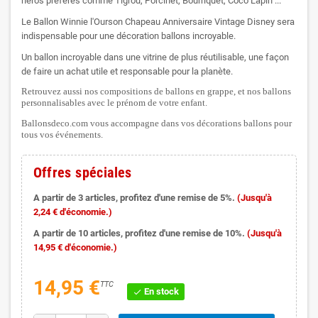
héros préférés comme Tigrou, Porcinet, Bourriquet, Coco Lapin ...
Le Ballon Winnie l'Ourson Chapeau Anniversaire Vintage Disney sera
indispensable pour une décoration ballons incroyable.
Un ballon incroyable dans une vitrine de plus réutilisable, une façon
de faire un achat utile et responsable pour la planète.
Retrouvez aussi nos compositions de ballons en grappe, et nos ballons
personnalisables avec le prénom de votre enfant.
Ballonsdeco.com vous accompagne dans vos décorations ballons pour
tous vos événements.
Offres spéciales
A partir de 3 articles, profitez d'une remise de 5%.
(Jusqu'à
2,24 € d'économie.)
A partir de 10 articles, profitez d'une remise de 10%.
(Jusqu'à
14,95 € d'économie.)
14,95 €
TTC
En stock
check