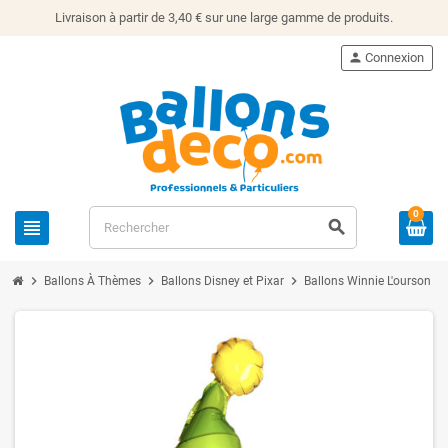
Livraison à partir de 3,40 € sur une large gamme de produits.
person
Connexion
0
view_headline
search
chevron_right
chevron_right
chevron_right
chevron_righ
Ballons À Thèmes
Ballons Disney et Pixar
Ballons Winnie L'ourson