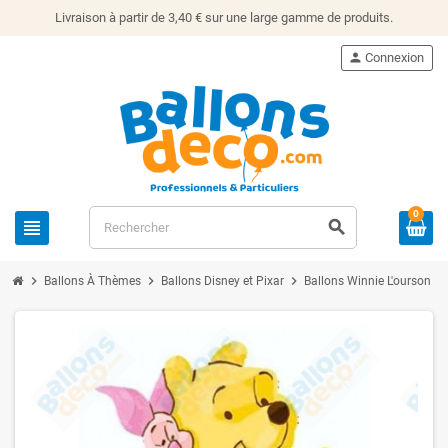
Livraison à partir de 3,40 € sur une large gamme de produits.
person
Connexion
0
view_headline
search
chevron_right
chevron_right
chevron_right
chevron_righ
Ballons À Thèmes
Ballons Disney et Pixar
Ballons Winnie L'ourson