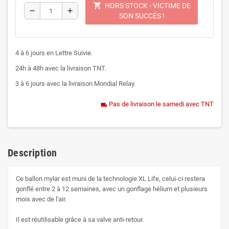
shopping_cart
HORS STOCK - VICTIME DE
remove
add
SON SUCCÈS !
4 à 6 jours en Lettre Suivie.
24h à 48h avec la livraison TNT.
3 à 6 jours avec la livraison Mondial Relay.
Pas de livraison le samedi avec TNT
local_shipping
Description
Ce ballon mylar est muni de la technologie XL Life, celui-ci restera
gonflé entre 2 à 12 semaines, avec un gonflage hélium et plusieurs
mois avec de l'air.
Il est réutilisable grâce à sa valve anti-retour.