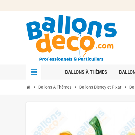
view_headline
BALLONS À THÈMES
BALLO
chevron_right
Ballons À Thèmes
chevron_right
Ballons Disney et Pixar
chevron_right
Bal