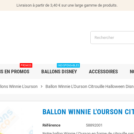
Livraison à partir de 3,40 € sur une large gamme de produits.
PROMOS
INDISPENSABLES
NS EN PROMOS
BALLONS DISNEY
ACCESSOIRES
N
lons Winnie L'ourson
chevron_right
Ballon Winnie L'Ourson Citrouille Halloween Dis
BALLON WINNIE L'OURSON CI
Référence
58892001
Notre ballon Winnie L'Ourson en forme de citrouille ser