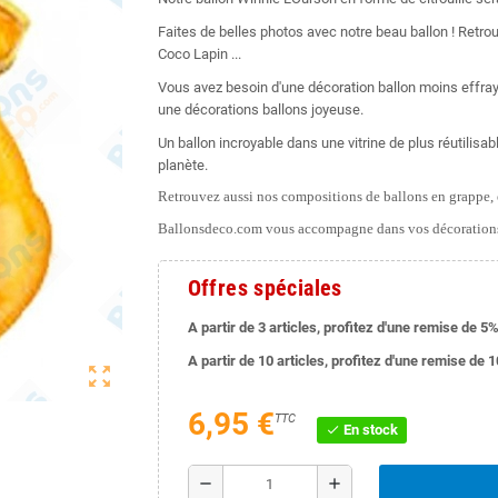
Faites de belles photos avec notre beau ballon ! Retro
Coco Lapin ...
Vous avez besoin d'une décoration ballon moins effraya
une décorations ballons joyeuse.
Un ballon incroyable dans une vitrine de plus réutilisab
planète.
Retrouvez aussi nos compositions de ballons en grappe, e
Ballonsdeco.com vous accompagne dans vos décorations
Offres spéciales
A partir de 3 articles, profitez d'une remise de 5%
A partir de 10 articles, profitez d'une remise de 
zoom_out_map
6,95 €
TTC
En stock
check
remove
add