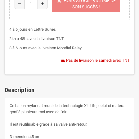
shopping_cart
HORS STOCK - VICTIME DE
remove
add
SON SUCCÈS !
4 à 6 jours en Lettre Suivie.
24h à 48h avec la livraison TNT.
3 à 6 jours avec la livraison Mondial Relay.
Pas de livraison le samedi avec TNT
local_shipping
Description
Ce ballon mylar est muni de la technologie XL Life, celui-ci restera
gonflé plusieurs moi avec de l'air.
Il est réutilisable grâce à sa valve anti-retour.
Dimension 45 cm.