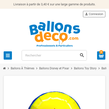
Livraison à partir de 3,40 € sur une large gamme de produits.
person
Connexion
0
view_headline
search
chevron_right
chevron_right
chevron_right
chevron_right
Ballons À Thèmes
Ballons Disney et Pixar
Ballons Toy Story
Ballo