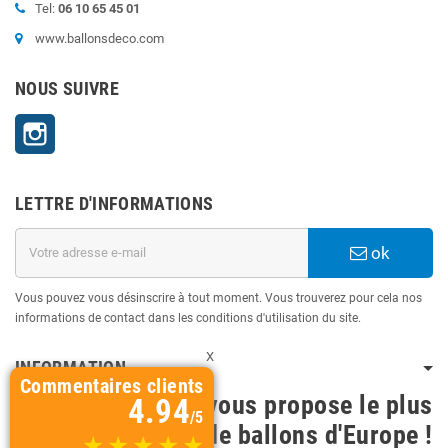
Tel:
06 10 65 45 01
www.ballonsdeco.com
NOUS SUIVRE
Instagram
LETTRE D'INFORMATIONS
ok
Vous pouvez vous désinscrire à tout moment. Vous trouverez pour cela nos
informations de contact dans les conditions d'utilisation du site.
X
INFORMATION
Commentaires clients
BallonsDeco vous propose le plus
4.94
/5
grand choix de ballons d'Europe !