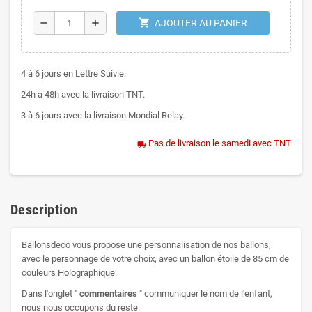
shopping_cart
remove
add
AJOUTER AU PANIER
4 à 6 jours en Lettre Suivie.
24h à 48h avec la livraison TNT.
3 à 6 jours avec la livraison Mondial Relay.
Pas de livraison le samedi avec TNT
local_shipping
Description
Ballonsdeco vous propose une personnalisation de nos ballons,
avec le personnage de votre choix, avec un ballon étoile de 85 cm de
couleurs Holographique.
Dans l'onglet "
commentaires
" communiquer le nom de l'enfant,
nous nous occupons du reste.