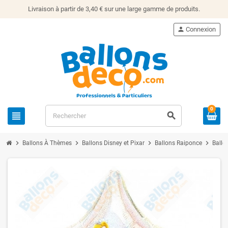
Livraison à partir de 3,40 € sur une large gamme de produits.
person
Connexion
0
view_headline
search
chevron_right
chevron_right
chevron_right
chevron_right
Ballons À Thèmes
Ballons Disney et Pixar
Ballons Raiponce
Ballo