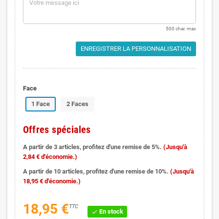
500 char. max
ENREGISTRER LA PERSONNALISATION
Face
1 Face
2 Faces
Offres spéciales
A partir de 3 articles, profitez d'une remise de 5%.
(Jusqu'à
2,84 € d'économie.)
A partir de 10 articles, profitez d'une remise de 10%.
(Jusqu'à
18,95 € d'économie.)
18,95 €
TTC
En stock
check