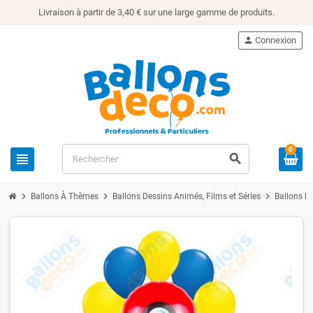
Livraison à partir de 3,40 € sur une large gamme de produits.
person
Connexion
0
view_headline
search
chevron_right
chevron_right
chevron_right
Ballons À Thèmes
Ballons Dessins Animés, Films et Séries
Ballons 