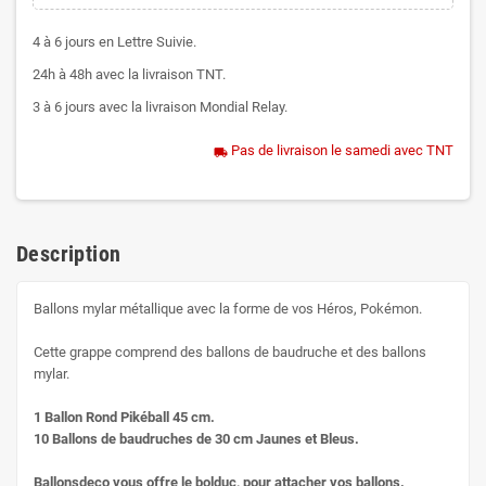
4 à 6 jours en Lettre Suivie.
24h à 48h avec la livraison TNT.
3 à 6 jours avec la livraison Mondial Relay.
Pas de livraison le samedi avec TNT
local_shipping
Description
Ballons mylar métallique avec la forme de vos Héros, Pokémon.
Cette grappe comprend des ballons de baudruche et des ballons
mylar.
1 Ballon Rond Pikéball 45 cm.
10 Ballons de baudruches de 30 cm Jaunes et Bleus.
Ballonsdeco vous offre le bolduc, pour attacher vos ballons.