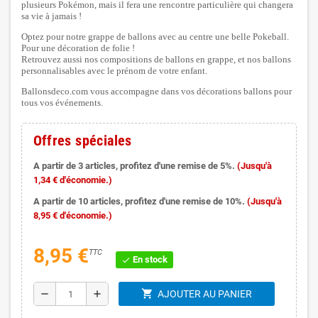
plusieurs Pokémon, mais il fera une rencontre particulière qui changera
sa vie à jamais !
Optez pour notre grappe de ballons avec au centre une belle Pokeball.
Pour une décoration de folie !
Retrouvez aussi nos compositions de ballons en grappe, et nos ballons
personnalisables avec le prénom de votre enfant.
Ballonsdeco.com vous accompagne dans vos décorations ballons pour
tous vos événements.
Offres spéciales
A partir de 3 articles, profitez d'une remise de 5%.
(Jusqu'à
1,34 € d'économie.)
A partir de 10 articles, profitez d'une remise de 10%.
(Jusqu'à
8,95 € d'économie.)
8,95 €
TTC
En stock
check
shopping_cart
remove
add
AJOUTER AU PANIER