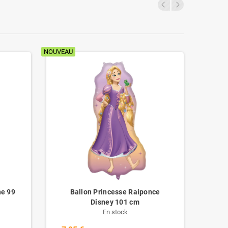
NOUVEAU
NOUVEAU
ne 99
Ballon Princesse Raiponce
Bal
Disney 101 cm
En stock