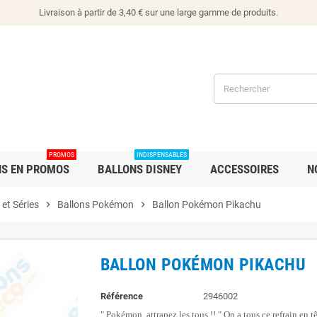
Livraison à partir de 3,40 € sur une large gamme de produits.
PROMOS
INDISPENSABLES
NS EN PROMOS
BALLONS DISNEY
ACCESSOIRES
N
et Séries
chevron_right
Ballons Pokémon
chevron_right
Ballon Pokémon Pikachu
BALLON POKÉMON PIKACHU
Référence
2946002
" Pokémon, attrapez les tous !! " On a tous ce refrain en t