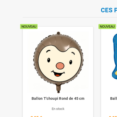
CES 
NOUVEAU
NOUVEAU
on
Ballon T'choupi Rond de 45 cm
Bal
En stock