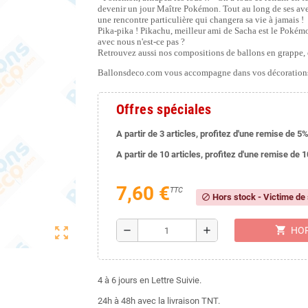
devenir un jour Maître Pokémon. Tout au long de ses avent
une rencontre particulière qui changera sa vie à jamais !
Pika-pika ! Pikachu, meilleur ami de Sacha est le Pokémo
avec nous n'est-ce pas ?
Retrouvez aussi nos compositions de ballons en grappe, e
Ballonsdeco.com vous accompagne dans vos décorations
Offres spéciales
A partir de 3 articles, profitez d'une remise de 5%
A partir de 10 articles, profitez d'une remise de 
7,60 €
TTC
Hors stock - Victime de
block
shopping_cart
zoom_out_map
remove
add
HOR
4 à 6 jours en Lettre Suivie.
24h à 48h avec la livraison TNT.