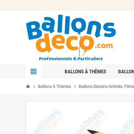
view_headline
BALLONS À THÈMES
BALLO
chevron_right
Ballons À Thèmes
chevron_right
Ballons Dessins Animés, Films 