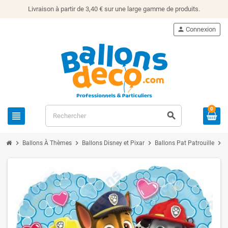
Livraison à partir de 3,40 € sur une large gamme de produits.
person
Connexion
0
view_headline
search
chevron_right
chevron_right
chevron_right
chevron_right
Ballons À Thèmes
Ballons Disney et Pixar
Ballons Pat Patrouille
B