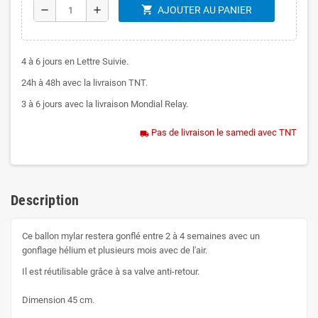
shopping_cart
remove
add
AJOUTER AU PANIER
4 à 6 jours en Lettre Suivie.
24h à 48h avec la livraison TNT.
3 à 6 jours avec la livraison Mondial Relay.
Pas de livraison le samedi avec TNT
local_shipping
Description
Ce ballon mylar restera gonflé entre 2 à 4 semaines avec un
gonflage hélium et plusieurs mois avec de l'air.
Il est réutilisable grâce à sa valve anti-retour.
Dimension 45 cm.