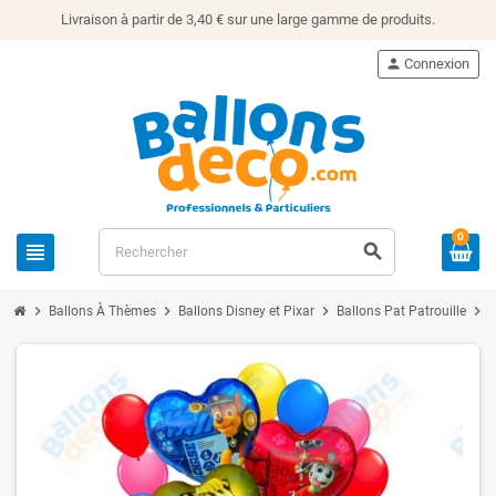
Livraison à partir de 3,40 € sur une large gamme de produits.
person
Connexion
0
view_headline
search
chevron_right
chevron_right
chevron_right
chevron_right
Ballons À Thèmes
Ballons Disney et Pixar
Ballons Pat Patrouille
B