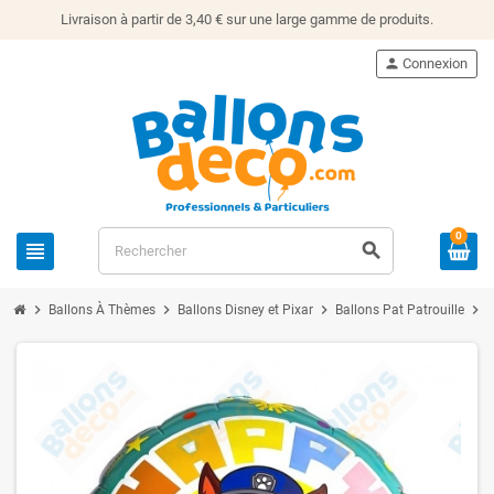
Livraison à partir de 3,40 € sur une large gamme de produits.
person
Connexion
0
view_headline
search
chevron_right
chevron_right
chevron_right
chevron_right
Ballons À Thèmes
Ballons Disney et Pixar
Ballons Pat Patrouille
B