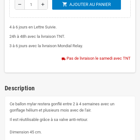
shopping_cart
remove
add
AJOUTER AU PANIER
4 à 6 jours en Lettre Suivie.
24h à 48h avec la livraison TNT.
3 à 6 jours avec la livraison Mondial Relay.
Pas de livraison le samedi avec TNT
local_shipping
Description
Ce ballon mylar restera gonflé entre 2 à 4 semaines avec un
gonflage hélium et plusieurs mois avec de l'air.
Il est réutilisable grâce à sa valve anti-retour.
Dimension 45 cm.