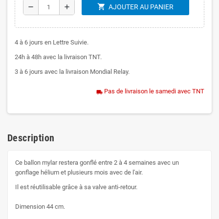
shopping_cart
remove
add
AJOUTER AU PANIER
4 à 6 jours en Lettre Suivie.
24h à 48h avec la livraison TNT.
3 à 6 jours avec la livraison Mondial Relay.
Pas de livraison le samedi avec TNT
local_shipping
Description
Ce ballon mylar restera gonflé entre 2 à 4 semaines avec un
gonflage hélium et plusieurs mois avec de l'air.
Il est réutilisable grâce à sa valve anti-retour.
Dimension 44 cm.