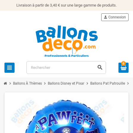
Livraison à partir de 3,40 € sur une large gamme de produits.
person
Connexion
0
view_headline
search
chevron_right
chevron_right
chevron_right
chevron_right
Ballons À Thèmes
Ballons Disney et Pixar
Ballons Pat Patrouille
B