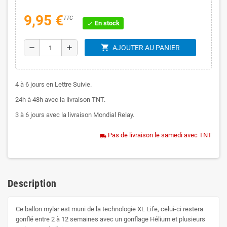
9,95 €
TTC
En stock
check
shopping_cart
remove
add
AJOUTER AU PANIER
4 à 6 jours en Lettre Suivie.
24h à 48h avec la livraison TNT.
3 à 6 jours avec la livraison Mondial Relay.
Pas de livraison le samedi avec TNT
local_shipping
Description
Ce ballon mylar est muni de la technologie XL Life, celui-ci restera
gonflé entre 2 à 12 semaines avec un gonflage Hélium et plusieurs