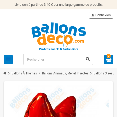
Livraison à partir de 3,40 € sur une large gamme de produits.
person
Connexion
0
view_headline
search
chevron_right
chevron_right
chevron_right
c
Ballons À Thèmes
Ballons Animaux, Mer et Insectes
Ballons Oiseaux