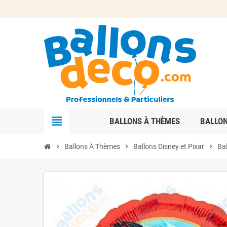
view_headline
BALLONS À THÈMES
BALLO
chevron_right
Ballons À Thèmes
chevron_right
Ballons Disney et Pixar
chevron_right
Ba