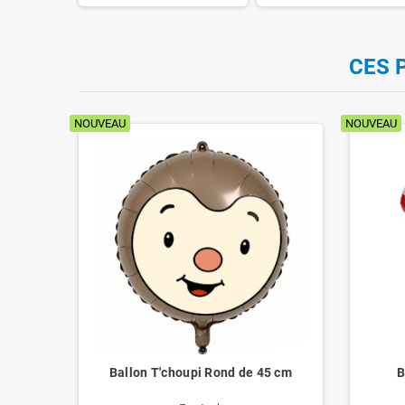
CES 
NOUVEAU
NOUVEAU
ur
Ballon T'choupi Rond de 45 cm
B