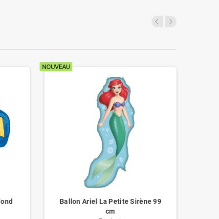
NOUVEAU
NOUVEAU
Fond
Ballon Ariel La Petite Sirène 99
B
cm