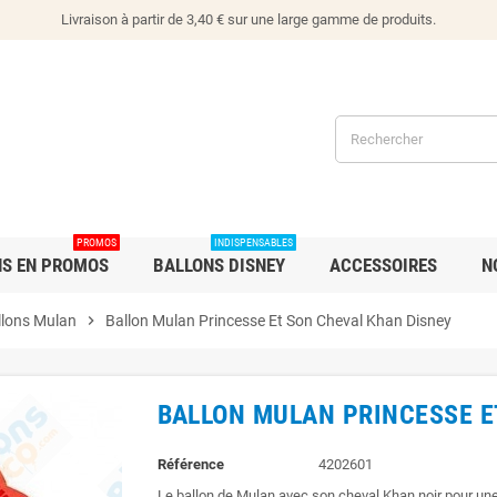
Livraison à partir de 3,40 € sur une large gamme de produits.
PROMOS
INDISPENSABLES
NS EN PROMOS
BALLONS DISNEY
ACCESSOIRES
N
llons Mulan
chevron_right
Ballon Mulan Princesse Et Son Cheval Khan Disney
BALLON MULAN PRINCESSE E
Référence
4202601
Le ballon de Mulan avec son cheval Khan noir pour une 