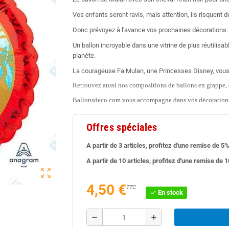
Vos enfants seront ravis, mais attention, ils risquen
Donc prévoyez à l'avance vos prochaines décorations.
Un ballon incroyable dans une vitrine de plus réutilisab
planète.
La courageuse Fa Mulan, une Princesses Disney, vous
Retrouvez aussi nos compositions de ballons en grappe, e
Ballonsdeco.com vous accompagne dans vos décorations
Offres spéciales
A partir de 3 articles, profitez d'une remise de 5%
A partir de 10 articles, profitez d'une remise de 
zoom_out_map
4,50 €
TTC
En stock
check
remove
add