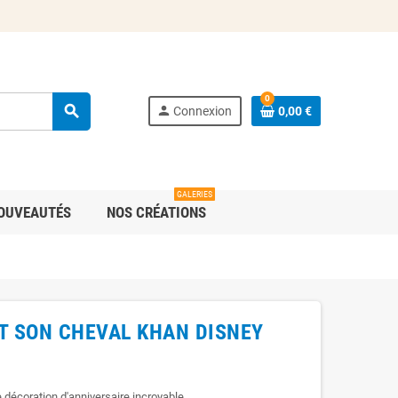
0
search
person
Connexion
0,00 €
GALERIES
OUVEAUTÉS
NOS CRÉATIONS
T SON CHEVAL KHAN DISNEY
décoration d'anniversaire incroyable.