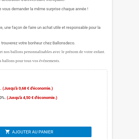
t de vous demander la même surprise chaque année !
le, une façon de faire un achat utile et responsable pour la
 trouverez votre bonheur chez Ballonsdeco.
t nos ballons personnalisables avec le prénom de votre enfant.
 ballons pour tous vos événements.
.
(Jusqu'à 0,68 € d'économie.)
10%.
(Jusqu'à 4,50 € d'économie.)
shopping_cart
AJOUTER AU PANIER