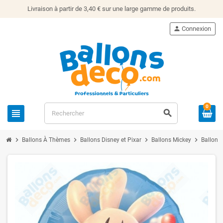
Livraison à partir de 3,40 € sur une large gamme de produits.
person
Connexion
0
view_headline
search
chevron_right
chevron_right
chevron_right
chevron_right
Ballons À Thèmes
Ballons Disney et Pixar
Ballons Mickey
Ballon 