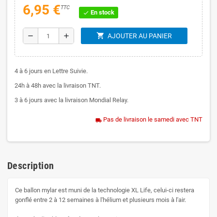
6,95 €
TTC
En stock
check
shopping_cart
remove
add
AJOUTER AU PANIER
4 à 6 jours en Lettre Suivie.
24h à 48h avec la livraison TNT.
3 à 6 jours avec la livraison Mondial Relay.
Pas de livraison le samedi avec TNT
local_shipping
Description
Ce ballon mylar est muni de la technologie XL Life, celui-ci restera
gonflé entre 2 à 12 semaines à l'hélium et plusieurs mois à l'air.