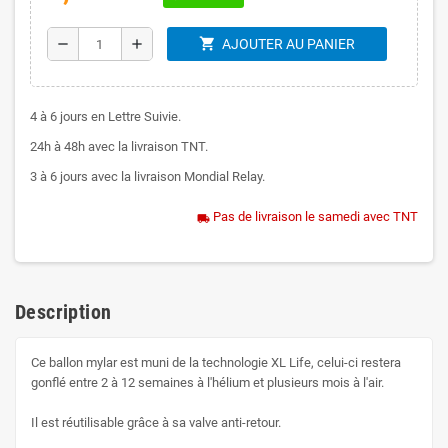
shopping_cart
remove
add
AJOUTER AU PANIER
4 à 6 jours en Lettre Suivie.
24h à 48h avec la livraison TNT.
3 à 6 jours avec la livraison Mondial Relay.
Pas de livraison le samedi avec TNT
local_shipping
Description
Ce ballon mylar est muni de la technologie XL Life, celui-ci restera
gonflé entre 2 à 12 semaines à l'hélium et plusieurs mois à l'air.
Il est réutilisable grâce à sa valve anti-retour.