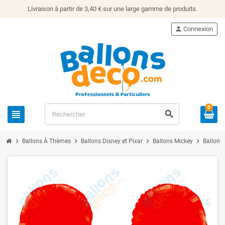
Livraison à partir de 3,40 € sur une large gamme de produits.
person
Connexion
0
view_headline
search
chevron_right
chevron_right
chevron_right
chevron_right
Ballons À Thèmes
Ballons Disney et Pixar
Ballons Mickey
Ballon 