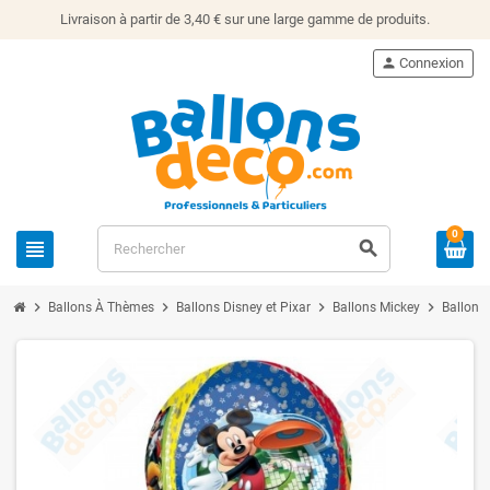
Livraison à partir de 3,40 € sur une large gamme de produits.
person
Connexion
0
view_headline
search
chevron_right
chevron_right
chevron_right
chevron_right
Ballons À Thèmes
Ballons Disney et Pixar
Ballons Mickey
Ballon 