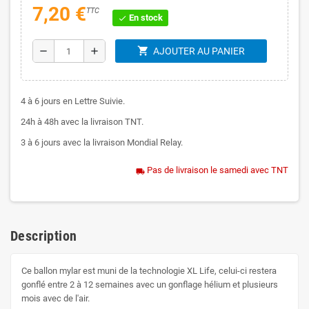
7,20 €
TTC
En stock
check
shopping_cart
remove
add
AJOUTER AU PANIER
4 à 6 jours en Lettre Suivie.
24h à 48h avec la livraison TNT.
3 à 6 jours avec la livraison Mondial Relay.
Pas de livraison le samedi avec TNT
local_shipping
Description
Ce ballon mylar est muni de la technologie XL Life, celui-ci restera
gonflé entre 2 à 12 semaines avec un gonflage hélium et plusieurs
mois avec de l'air.