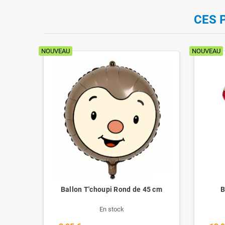
CES 
NOUVEAU
NOUVEAU
ur
Ballon T'choupi Rond de 45 cm
B
En stock