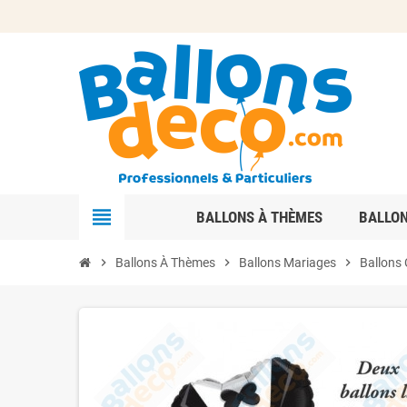
view_headline
BALLONS À THÈMES
BALLO
chevron_right
Ballons À Thèmes
chevron_right
Ballons Mariages
chevron_right
Ballons