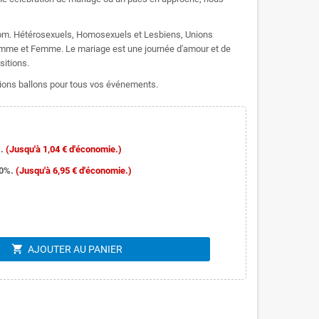
om. Hétérosexuels, Homosexuels et Lesbiens, Unions
 et Femme. Le mariage est une journée d'amour et de
sitions.
ons ballons pour tous vos événements.
.
(Jusqu'à 1,04 € d'économie.)
10%.
(Jusqu'à 6,95 € d'économie.)
shopping_cart
AJOUTER AU PANIER