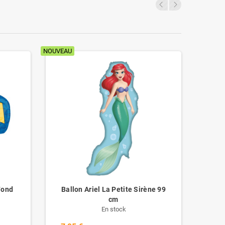
NOUVEAU
NOUVEAU
Fond
Ballon Ariel La Petite Sirène 99
B
cm
En stock