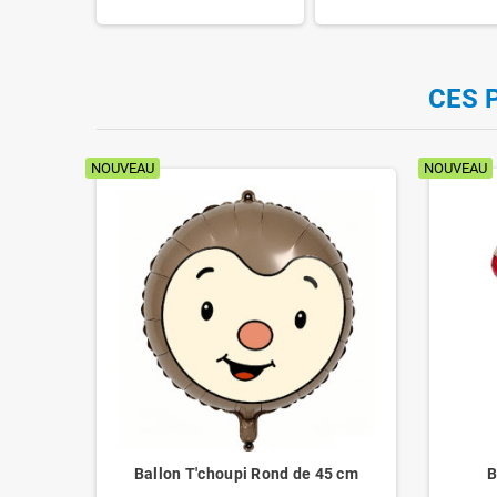
CES 
NOUVEAU
NOUVEAU
ur
Ballon T'choupi Rond de 45 cm
B