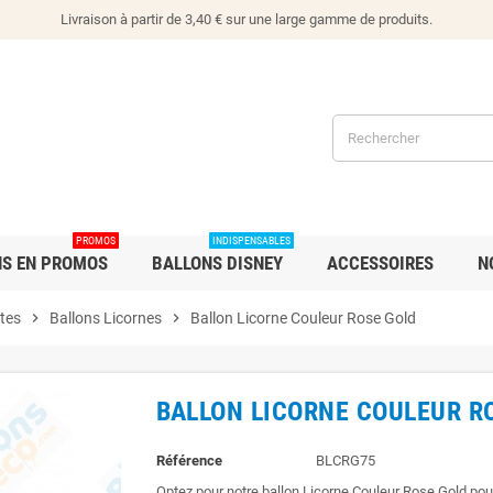
Livraison à partir de 3,40 € sur une large gamme de produits.
PROMOS
INDISPENSABLES
NS EN PROMOS
BALLONS DISNEY
ACCESSOIRES
N
tes
chevron_right
Ballons Licornes
chevron_right
Ballon Licorne Couleur Rose Gold
BALLON LICORNE COULEUR R
Référence
BLCRG75
Optez pour notre ballon Licorne Couleur Rose Gold pou