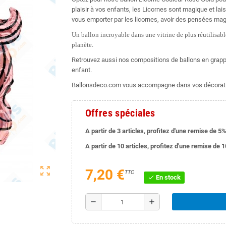
plaisir à vos enfants, les Licornes sont magique et la
vous emporter par les licornes, avoir des pensées mag
Un ballon incroyable dans une vitrine de plus réutilisable
planète.
Retrouvez aussi nos compositions de ballons en grappe
enfant.
Ballonsdeco.com vous accompagne dans vos décorati
Offres spéciales
A partir de 3 articles, profitez d'une remise de 5%
A partir de 10 articles, profitez d'une remise de 
zoom_out_map
7,20 €
TTC
En stock
check
remove
add