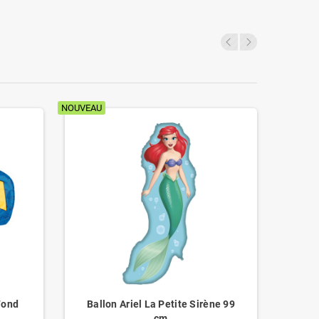
NOUVEAU
NOUVEAU
Fond
Ballon Ariel La Petite Sirène 99
B
cm