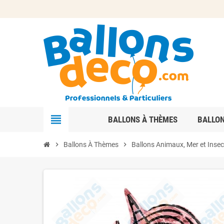
view_headline
BALLONS À THÈMES
BALLO
chevron_right
Ballons À Thèmes
chevron_right
Ballons Animaux, Mer et Insec