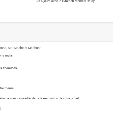
3 à 6 jours avec la livraison Mondial Relay.
inions, Moi Moche et Méchant.
ons mylar.
ts et Jaunes.
tre thème.
afin de vous conseiller dans la réalisation de votre projet.
t.