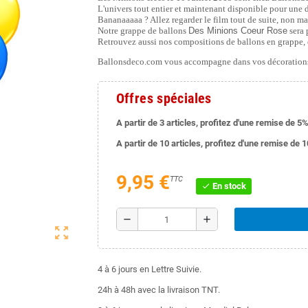
L'univers tout entier et maintenant disponible pour une
Bananaaaaa ? Allez regarder le film tout de suite, non mai
Notre grappe de ballons
Des Minions Coeur Rose
sera 
Retrouvez aussi nos compositions de ballons en grappe, e
Ballonsdeco.com vous accompagne dans vos décorations
Offres spéciales
A partir de 3 articles, profitez d'une remise de 5%
A partir de 10 articles, profitez d'une remise de 
9,95 €
TTC
En stock
check
remove
add
zoom_out_map
4 à 6 jours en Lettre Suivie.
24h à 48h avec la livraison TNT.