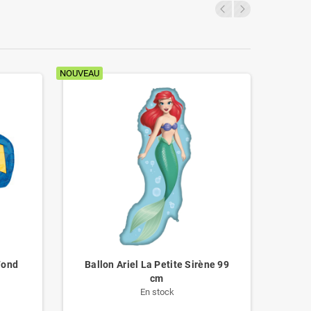
NOUVEAU
NOUVEAU
Fond
Ballon Ariel La Petite Sirène 99
B
cm
En stock