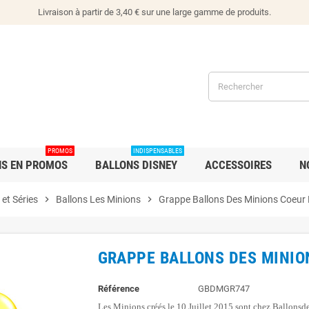
Livraison à partir de 3,40 € sur une large gamme de produits.
PROMOS
INDISPENSABLES
NS EN PROMOS
BALLONS DISNEY
ACCESSOIRES
N
et Séries
chevron_right
Ballons Les Minions
chevron_right
Grappe Ballons Des Minions Coeur
GRAPPE BALLONS DES MINIO
Référence
GBDMGR747
Les Minions créés le 10 Juillet 2015 sont chez Ballonsd