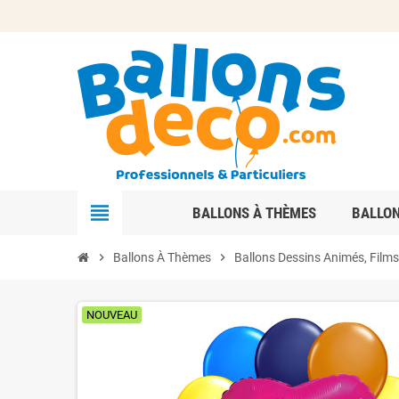
view_headline
BALLONS À THÈMES
BALLO
chevron_right
Ballons À Thèmes
chevron_right
Ballons Dessins Animés, Films 
NOUVEAU