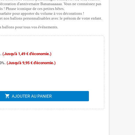
 décoration d'anniversaire Bananaaaaaa. Vous ne connaissez pas
s ! Phrase iconique de ces petites bêtes.
parfaite pour apporter du volume à vos décorations !
t nos ballons personnalisables avec le prénom de votre enfant.
 ballons pour tous vos événements.
.
(Jusqu'à 1,49 € d'économie.)
10%.
(Jusqu'à 9,95 € d'économie.)
shopping_cart
AJOUTER AU PANIER