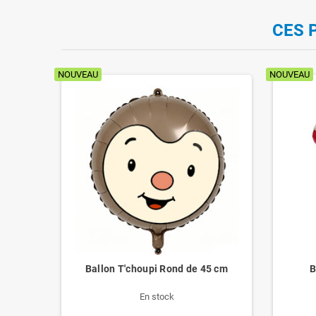
CES 
NOUVEAU
NOUVEAU
ur
Ballon T'choupi Rond de 45 cm
B
En stock