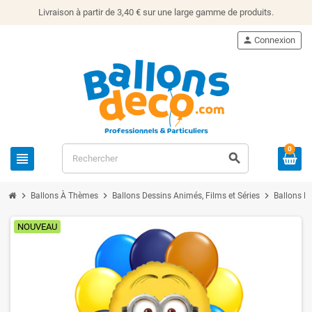
Livraison à partir de 3,40 € sur une large gamme de produits.
person
Connexion
0
view_headline
search
chevron_right
chevron_right
chevron_right
Ballons À Thèmes
Ballons Dessins Animés, Films et Séries
Ballons L
NOUVEAU