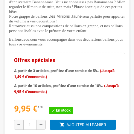
d'anniversaire Bananaaaaaa. Vous ne connaissez pas Bananaaaaa ? Allez
regarder le film tout de suite, non mais ! Phrase iconique de ces petites
bêtes.
Notre grappe de ballons
Des Minions Jaune
sera parfaite pour apporter
du volume à vos décorations !
Retrouvez aussi nos compositions de ballons en grappe, et nos ballons
personnalisables avec le prénom de votre enfant.
Ballonsdeco.com vous accompagne dans vos décorations ballons pour
tous vos événements.
Offres spéciales
A partir de 3 articles, profitez d'une remise de 5%.
(Jusqu'à
1,49 € d'économie.)
A partir de 10 articles, profitez d'une remise de 10%.
(Jusqu'à
9,95 € d'économie.)
9,95 €
TTC
En stock
check
shopping_cart
remove
add
AJOUTER AU PANIER