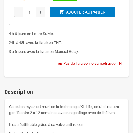
shopping_cart
remove
add
AJOUTER AU PANIER
4 à 6 jours en Lettre Suivie.
24h à 48h avec la livraison TNT.
3 à 6 jours avec la livraison Mondial Relay.
Pas de livraison le samedi avec TNT
local_shipping
Description
Ce ballon mylar est muni de la technologie XL Life, celui-ci restera
gonflé entre 2 à 12 semaines avec un gonflage avec de l'hélium.
Il est réutilisable grâce à sa valve anti-retour.