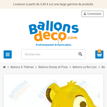
Livraison à partir de 3,40 € sur une large gamme de produits.
person
Connexion
0
view_headline
search
chevron_right
chevron_right
chevron_right
chevron_right
Ballons À Thèmes
Ballons Disney et Pixar
Ballons Le Roi Lion
Ball