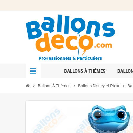
view_headline
BALLONS À THÈMES
BALLO
chevron_right
Ballons À Thèmes
chevron_right
Ballons Disney et Pixar
chevron_right
Ba