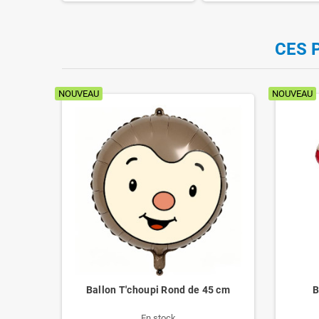
CES 
NOUVEAU
NOUVEAU
ur
Ballon T'choupi Rond de 45 cm
B
En stock