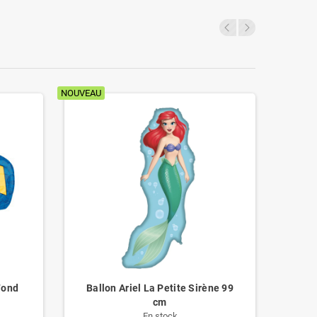
NOUVEAU
NOUVEAU
Fond
Ballon Ariel La Petite Sirène 99
B
cm
En stock