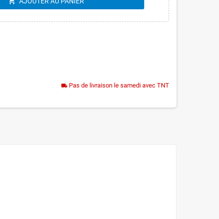
shopping_cart
AJOUTER AU PANIER
Pas de livraison le samedi avec TNT
local_shipping