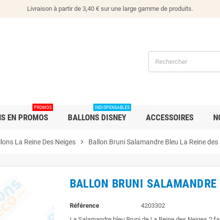
Livraison à partir de 3,40 € sur une large gamme de produits.
PROMOS
INDISPENSABLES
NS EN PROMOS
BALLONS DISNEY
ACCESSOIRES
N
llons La Reine Des Neiges
chevron_right
Ballon Bruni Salamandre Bleu La Reine des
BALLON BRUNI SALAMANDRE B
Référence
4203302
La Salamandre bleu Bruni de La Reine des Neiges 2 fait