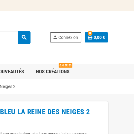
0
search
person
Connexion
0,00 €
GALERIES
OUVEAUTÉS
NOS CRÉATIONS
 Neiges 2
LEU LA REINE DES NEIGES 2
 son grand retour, c'est pas encore fini les mamans ...