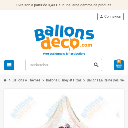
Livraison à partir de 3,40 € sur une large gamme de produits.
person
Connexion
0
view_headline
search
chevron_right
chevron_right
chevron_right
Ballons À Thèmes
Ballons Disney et Pixar
Ballons La Reine Des Neig