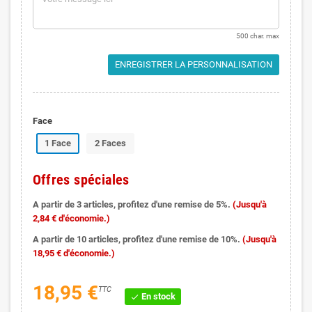
500 char. max
ENREGISTRER LA PERSONNALISATION
Face
1 Face
2 Faces
Offres spéciales
A partir de 3 articles, profitez d'une remise de 5%.
(Jusqu'à
2,84 € d'économie.)
A partir de 10 articles, profitez d'une remise de 10%.
(Jusqu'à
18,95 € d'économie.)
18,95 €
TTC
En stock
check