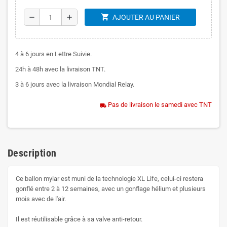
shopping_cart
remove
add
AJOUTER AU PANIER
4 à 6 jours en Lettre Suivie.
24h à 48h avec la livraison TNT.
3 à 6 jours avec la livraison Mondial Relay.
Pas de livraison le samedi avec TNT
local_shipping
Description
Ce ballon mylar est muni de la technologie XL Life, celui-ci restera
gonflé entre 2 à 12 semaines, avec un gonflage hélium et plusieurs
mois avec de l'air.
Il est réutilisable grâce à sa valve anti-retour.