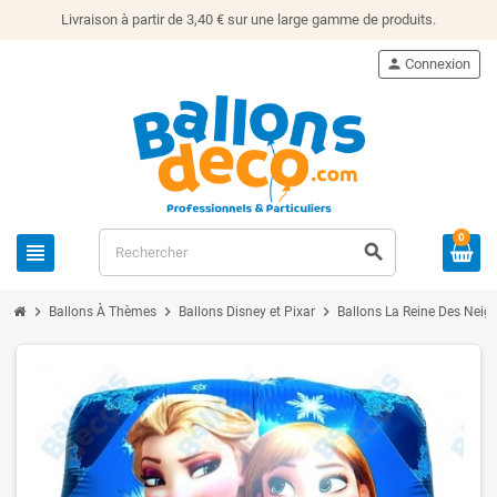
Livraison à partir de 3,40 € sur une large gamme de produits.
person
Connexion
0
view_headline
search
chevron_right
chevron_right
chevron_right
Ballons À Thèmes
Ballons Disney et Pixar
Ballons La Reine Des Neig