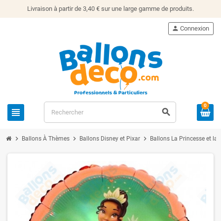
Livraison à partir de 3,40 € sur une large gamme de produits.
person
Connexion
0
view_headline
search
chevron_right
chevron_right
chevron_right
Ballons À Thèmes
Ballons Disney et Pixar
Ballons La Princesse et la 