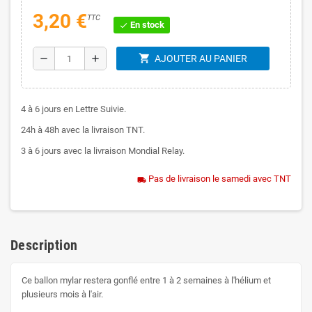
3,20 €
TTC
En stock
check
shopping_cart
remove
add
AJOUTER AU PANIER
4 à 6 jours en Lettre Suivie.
24h à 48h avec la livraison TNT.
3 à 6 jours avec la livraison Mondial Relay.
Pas de livraison le samedi avec TNT
local_shipping
Description
Ce ballon mylar restera gonflé entre 1 à 2 semaines à l'hélium et
plusieurs mois à l'air.