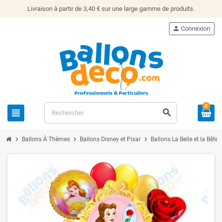
Livraison à partir de 3,40 € sur une large gamme de produits.
person
Connexion
0
view_headline
search
chevron_right
chevron_right
chevron_right
chev
Ballons À Thèmes
Ballons Disney et Pixar
Ballons La Belle et la Bête