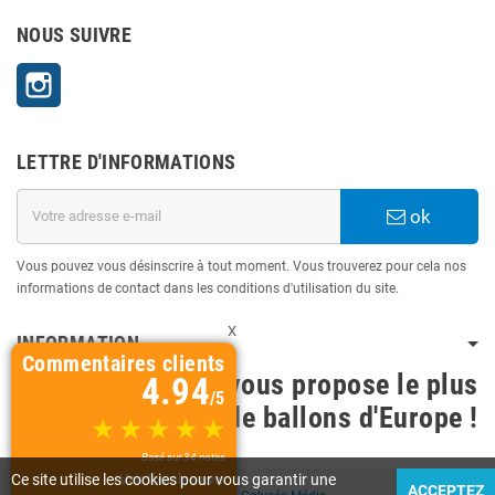
NOUS SUIVRE
Instagram
LETTRE D'INFORMATIONS
ok
Vous pouvez vous désinscrire à tout moment. Vous trouverez pour cela nos
informations de contact dans les conditions d'utilisation du site.
X
INFORMATION
Commentaires clients
BallonsDeco vous propose le plus
4.94
/5
grand choix de ballons d'Europe !
Basé sur 34 notes
Ce site utilise les cookies pour vous garantir une
Voir tous les avis
ACCEPTEZ