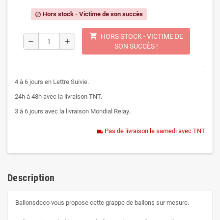
Hors stock - Victime de son succès
block
shopping_cart
HORS STOCK - VICTIME DE
remove
add
SON SUCCÈS !
4 à 6 jours en Lettre Suivie.
24h à 48h avec la livraison TNT.
3 à 6 jours avec la livraison Mondial Relay.
Pas de livraison le samedi avec TNT
local_shipping
Description
Ballonsdeco vous propose cette grappe de ballons sur mesure.