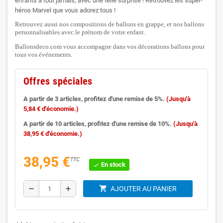
enfants à tout jamais, avec une telle surprise ! Retrouvez les super-
héros Marvel que vous adorez tous !
Retrouvez aussi nos compositions de ballons en grappe, et nos ballons
personnalisables avec le prénom de votre enfant.
Ballonsdeco.com vous accompagne dans vos décorations ballons pour
tous vos événements.
Offres spéciales
A partir de 3 articles, profitez d'une remise de 5%.
(Jusqu'à
5,84 € d'économie.)
A partir de 10 articles, profitez d'une remise de 10%.
(Jusqu'à
38,95 € d'économie.)
38,95 €
TTC
En stock
check
shopping_cart
remove
add
AJOUTER AU PANIER