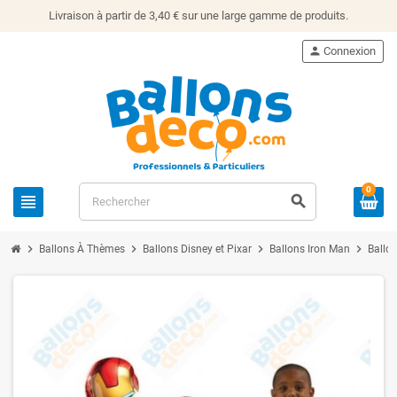
Livraison à partir de 3,40 € sur une large gamme de produits.
person
Connexion
0
view_headline
search
chevron_right
chevron_right
chevron_right
chevron_right
Ballons À Thèmes
Ballons Disney et Pixar
Ballons Iron Man
Ballo