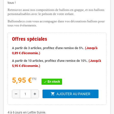
tous !
Retrouvez aussi nos compositions de ballons en grappe, et nos ballons
personnalisables avec le prénom de votre enfant.
Ballonsdeco.com vous accompagne dans vos décorations ballons pour
tous vos événements.
Offres spéciales
A partir de 3 articles, profitez d'une remise de 5%.
(Jusqu'à
0,89 € d'économie.)
A partir de 10 articles, profitez d'une remise de 10%.
(Jusqu'à
5,95 € d'économie.)
5,95 €
TTC
En stock
check
shopping_cart
remove
add
AJOUTER AU PANIER
4 à 6 jours en Lettre Suivie.