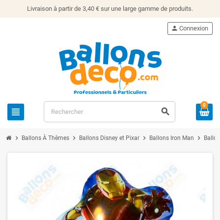
Livraison à partir de 3,40 € sur une large gamme de produits.
person
Connexion
0
view_headline
search
chevron_right
chevron_right
chevron_right
chevron_right
Ballons À Thèmes
Ballons Disney et Pixar
Ballons Iron Man
Ballo