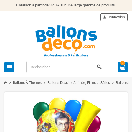
Livraison à partir de 3,40 € sur une large gamme de produits.
person
Connexion
0
view_headline
search
chevron_right
chevron_right
chevron_right
Ballons À Thèmes
Ballons Dessins Animés, Films et Séries
Ballons Ha