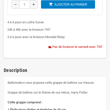
shopping_cart
remove
add
AJOUTER AU PANIER
4 à 6 jours en Lettre Suivie.
24h à 48h avec la livraison TNT.
3 à 6 jours avec la livraison Mondial Relay.
Pas de livraison le samedi avec TNT
local_shipping
Description
Ballonsdeco vous propose cette grappe de ballons sur mesure.
Grappe de ballons sur le thème de vos Héros, Harry Potter.
Cette grappe comprend :
1 Étoile Harry Potter et Hedwige de 45 cm.