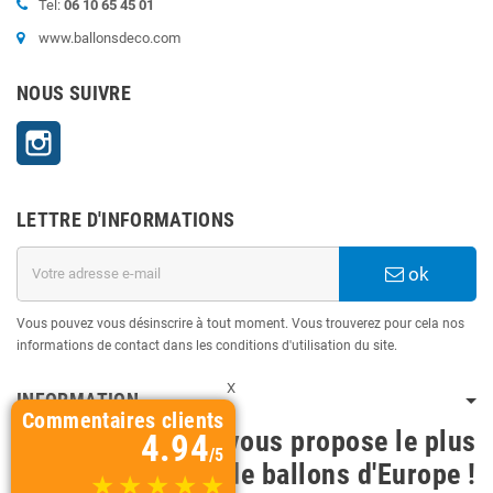
Tel:
06 10 65 45 01
www.ballonsdeco.com
NOUS SUIVRE
Instagram
LETTRE D'INFORMATIONS
ok
Vous pouvez vous désinscrire à tout moment. Vous trouverez pour cela nos
informations de contact dans les conditions d'utilisation du site.
X
INFORMATION
Commentaires clients
BallonsDeco vous propose le plus
4.94
/5
grand choix de ballons d'Europe !