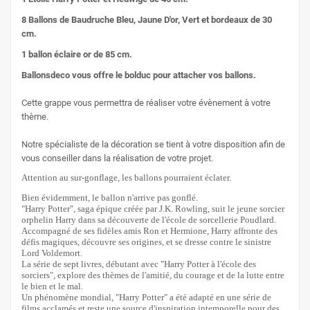
8 Ballons de Baudruche Bleu, Jaune D'or, Vert et bordeaux de 30
cm.
1 ballon éclaire or de 85 cm.
Ballonsdeco vous offre le bolduc pour attacher vos ballons.
Cette grappe vous permettra de réaliser votre évènement à votre
thème.
Notre spécialiste de la décoration se tient à votre disposition afin de
vous conseiller dans la réalisation de votre projet.
Attention au sur-gonflage, les ballons pourraient éclater.
Bien évidemment, le ballon n'arrive pas gonflé.
"Harry Potter", saga épique créée par J.K. Rowling, suit le jeune sorcier
orphelin Harry dans sa découverte de l'école de sorcellerie Poudlard.
Accompagné de ses fidèles amis Ron et Hermione, Harry affronte des
défis magiques, découvre ses origines, et se dresse contre le sinistre
Lord Voldemort.
La série de sept livres, débutant avec "Harry Potter à l'école des
sorciers", explore des thèmes de l'amitié, du courage et de la lutte entre
le bien et le mal.
Un phénomène mondial, "Harry Potter" a été adapté en une série de
films acclamés et reste une source d'inspiration intemporelle pour des