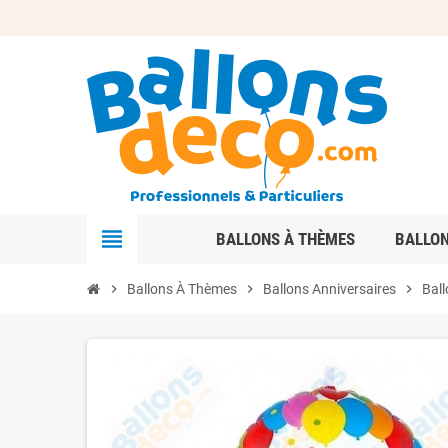
view_headline
BALLONS À THÈMES
BALLO
chevron_right
Ballons À Thèmes
chevron_right
Ballons Anniversaires
chevron_right
Bal