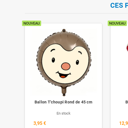
CES 
NOUVEAU
NOUVEAU
ur
Ballon T'choupi Rond de 45 cm
B
En stock
3,95 €
12,9