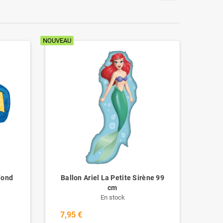
NOUVEAU
NOUVEAU
Fond
Ballon Ariel La Petite Sirène 99
B
cm
En stock
7,95 €
7,9