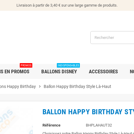
Livraison à partir de 3,40 € sur une large gamme de produits.
PROMOS
INDISPENSABLES
NS EN PROMOS
BALLONS DISNEY
ACCESSOIRES
N
lons Happy Birthday
chevron_right
Ballon Happy Birthday Style Là-Haut
BALLON HAPPY BIRTHDAY ST
Référence
BHPLAHAUT32
Choisissez notre Ballon Happy Birthday Style Là-Haut p