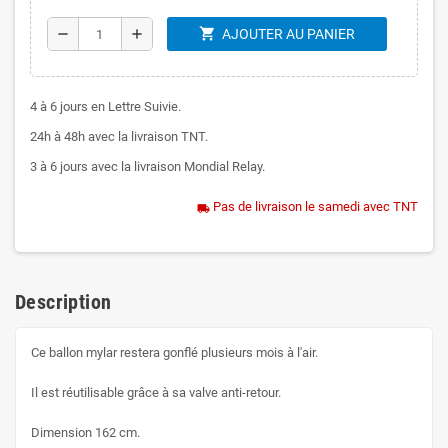
shopping_cart
remove
add
AJOUTER AU PANIER
4 à 6 jours en Lettre Suivie.
24h à 48h avec la livraison TNT.
3 à 6 jours avec la livraison Mondial Relay.
Pas de livraison le samedi avec TNT
local_shipping
Description
Ce ballon mylar restera gonflé plusieurs mois à l'air.
Il est réutilisable grâce à sa valve anti-retour.
Dimension 162 cm.