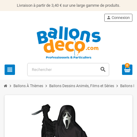
Livraison à partir de 3,40 € sur une large gamme de produits.
person
Connexion
0
view_headline
search
chevron_right
chevron_right
chevron_right
Ballons À Thèmes
Ballons Dessins Animés, Films et Séries
Ballons D