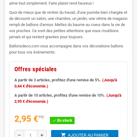
aime tout simplement. Faire plaisir rend heureux !
Quoi de mieux que de rentrer du travail, d'une journée bien chargée et
de découvrir un salon, une chambre, un jardin, une vitrine de magasin
rempli de ballons d'amour. Mettez du baume au coeur dans la vie de
vos proches. Ce sont des petites attentions que nous n'oublions
jamais et qui restent gravées pour toujours.
Ballonsdeco.com vous accompagne dans vos décorations ballons
pour tous vos événements.
Offres spéciales
A partir de 3 articles, profitez d'une remise de 5%.
(Jusqu'à
0,44 € d'économie.)
A partir de 10 articles, profitez d'une remise de 10%.
(Jusqu'à
2,95 € d'économie.)
2,95 €
TTC
En stock
check
shopping_cart
remove
add
AJOUTER AU PANIER