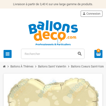
Livraison à partir de 3,40 € sur une large gamme de produits.
person
Connexion
0
view_headline
search
chevron_right
chevron_right
chevron_right
Ballons À Thèmes
Ballons Saint Valentin
Ballons Coeurs Saint-Valen