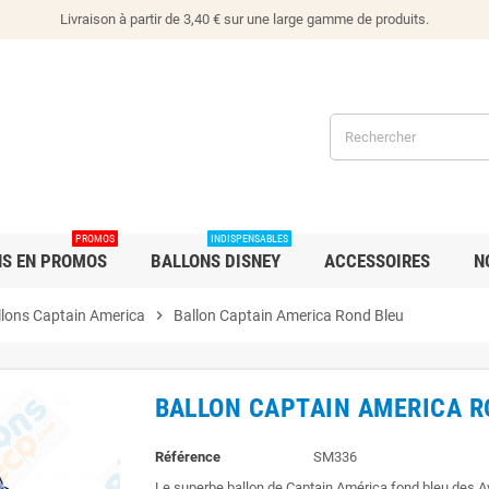
Livraison à partir de 3,40 € sur une large gamme de produits.
PROMOS
INDISPENSABLES
NS EN PROMOS
BALLONS DISNEY
ACCESSOIRES
N
llons Captain America
chevron_right
Ballon Captain America Rond Bleu
BALLON CAPTAIN AMERICA R
Référence
SM336
Le superbe ballon de Captain América fond bleu des Av