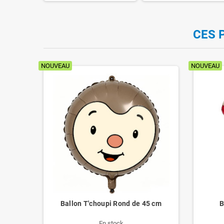
CES 
NOUVEAU
NOUVEAU
ur
Ballon T'choupi Rond de 45 cm
B
En stock