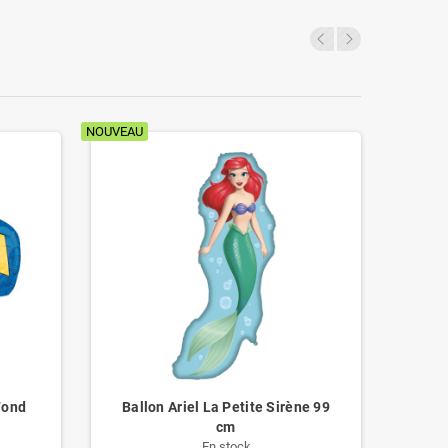
NOUVEAU
NOUVEAU
Fond
Ballon Ariel La Petite Sirène 99
B
cm
En stock