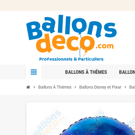
view_headline
BALLONS À THÈMES
BALLO
chevron_right
Ballons À Thèmes
chevron_right
Ballons Disney et Pixar
chevron_right
Ba