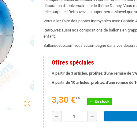
décoration d'anniversaire sur le thème Disney. Vous ma
telle surprise ! Retrouvez les super-héros Marvel que 
Vous allez faire des photos incroyables avec Captain
Retrouvez aussi nos compositions de ballons en grappe
enfant.
Ballonsdeco.com vous accompagne dans vos décorati
Offres spéciales
A partir de 3 articles, profitez d'une remise de 5%
A partir de 10 articles, profitez d'une remise de 
3,30 €
TTC
En stock
check
zoom_out_map
remove
add